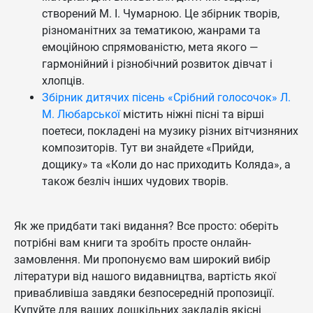
створений М. І. Чумарною. Це збірник творів,
різноманітних за тематикою, жанрами та
емоційною спрямованістю, мета якого —
гармонійний і різнобічний розвиток дівчат і
хлопців.
Збірник дитячих пісень «Срібний голосочок» Л.
М. Любарської
містить ніжні пісні та вірші
поетеси, покладені на музику різних вітчизняних
композиторів. Тут ви знайдете «Прийди,
дощику» та «Коли до нас приходить Коляда», а
також безліч інших чудових творів.
Як же придбати такі видання? Все просто: оберіть
потрібні вам книги та зробіть просте онлайн-
замовлення. Ми пропонуємо вам широкий вибір
літератури від нашого видавництва, вартість якої
привабливіша завдяки безпосередній пропозиції.
Купуйте для ваших дошкільних закладів якісні