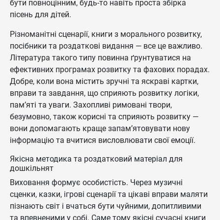
бути повноцінним, будь-то навіть проста збірка
пісень для дітей.
Різноманітні сценарії, книги з морального розвитку,
посібники та роздаткові видання — все це важливо.
Література такого типу повинна ґрунтуватися на
ефективних програмах розвитку та фахових порадах.
Добре, коли вона містить зручні та яскраві картки,
вправи та завдання, що сприяють розвитку логіки,
пам’яті та уваги. Захопливі римовані твори,
безумовно, також корисні та сприяють розвитку —
вони допомагають краще запам’ятовувати нову
інформацію та вчитися висловлювати свої емоції.
Якісна методика та роздатковий матеріал для
дошкільнят
Виховання формує особистість. Через музичні
сценки, казки, ігрові сценарії та цікаві вправи маляти
пізнають світ і вчаться бути чуйними, допитливими
та впевненими у собі. Саме тому якісні сучасні книги