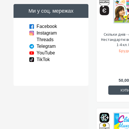
Ми у соц. мережах
Facebook
Instagram
Скільки днів -
Нестандартні в
Threads
1-4 кл. 
Telegram
Брудк
YouTube
TikTok
50,00
КУП