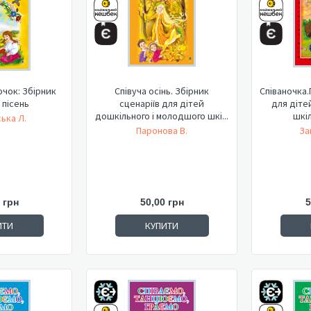
очок: Збірник
Співуча осінь. Збірник
Співаночка.
 пісень
сценаріїв для дітей
для діте
дошкільного і молодшого шкі...
шкіл
ька Л.
Паронова В.
За
 грн
50,00 грн
5
ИТИ
КУПИТИ