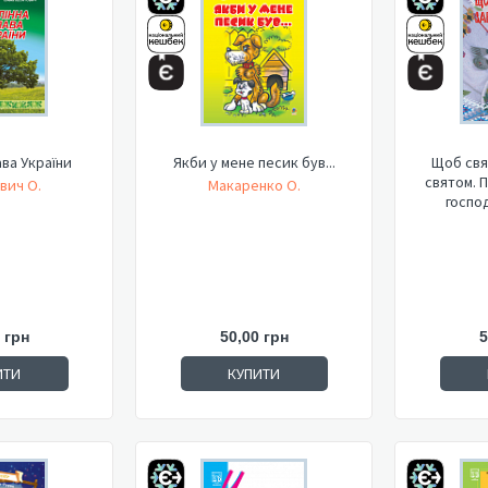
ава України
Якби у мене песик був...
Щоб свя
святом. 
вич О.
Макаренко О.
господ
 грн
50,00 грн
5
ИТИ
КУПИТИ