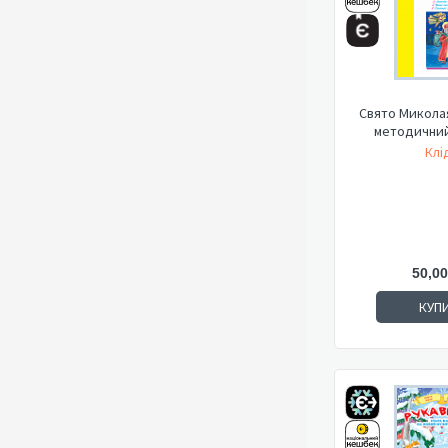
Свято Миколая
методичний
Клід
50,00
КУП