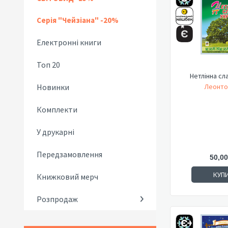
Серія "Чейзіана" -20%
Електронні книги
Топ 20
Нетлінна сл
Новинки
Леонто
Комплекти
У друкарні
Передзамовлення
50,00
КУП
Книжковий мерч
Розпродаж