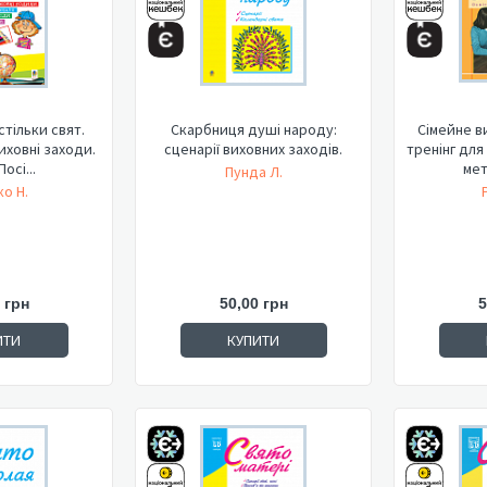
 стільки свят.
Скарбниця душі народу:
Сімейне в
иховні заходи.
сценарії виховних заходів.
тренінг для
Посі...
мет
Пунда Л.
о Н.
 грн
50,00 грн
5
ИТИ
КУПИТИ