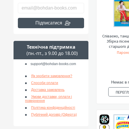
Підписатися
Співаємо, танц
Збірка пісен
Технічна підтримка
старшого д
Пароно
(пн.-пт., з 9.00 до 18.00)
support@bohdan-books.com
Як зробити замовлення?
Немає в 
Способи оплати
Доставка замовлень
ПЕРЕГЛ
Умови доставки, оплати і
повернення
Політика конфіденційності
Публічний договір (Оферта)