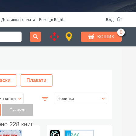
Доставка і оплата
Foreign Rights
Вхід
КОШИК
аски
Плакати
ип книги
Новинки
ено
228
книг