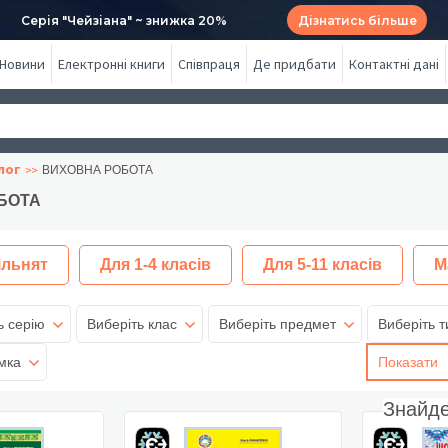
Серія "Чейзіана" ~ знижка 20%
Дізнатись більше
Новини
Електронні книги
Співпраця
Де придбати
Контактні дані
лог
ВИХОВНА РОБОТА
БОТА
ільнят
Для 1-4 класів
Для 5-11 класів
М
ь серію
Виберіть клас
Виберіть предмет
Виберіть т
мка
Показати
Знайд