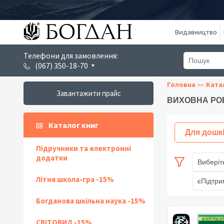
Видавництво
Телефони для замовлення:
(067) 350-18-70
Головна
Ката
Завантажити прайс
ВИХОВНА РО
Каталог книг
Для дошк
Підручники та електронні
додатки
Виберіт
Літня школа-гра -15%
єПідтри
Богданова шкільна наука -15%
СВІТОВИД -15%