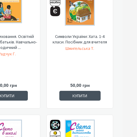
иховання. Освітній
Символи України: Хата. 1-4
 батьків. Навчально-
класи. Посібник для вчителя
одичний ...
Шмигельська Т.
Радчук Г.
0,00 грн
50,00 грн
КУПИТИ
КУПИТИ