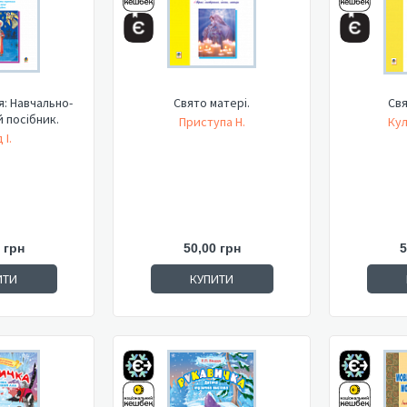
: Навчально-
Свято матері.
Свя
 посібник.
Приступа Н.
Кул
 І.
 грн
50,00 грн
5
ИТИ
КУПИТИ