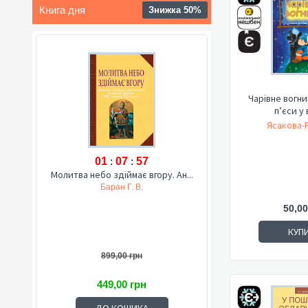
Книга дня
Знижка 50%
Чарівне вогни
п’єси у
Ясакова-
01
:
07
:
56
Молитва небо здіймає вгору. Ан...
Баран Г. В.
50,00
КУП
899,00 грн
449,00 грн