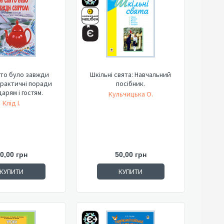
то було завжди
Шкільні свята: Навчальний
Практичні поради
посібник.
арям і гостям.
Кульчицька О.
Клід І.
0,00 грн
50,00 грн
КУПИТИ
КУПИТИ