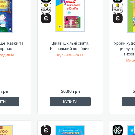
ще. Казки та
Цікаві шкільні свята.
Уроки худ
 віршах
Навчальний посібник.
циклу в 
вихова
Рудик М.
Кульчицька О.
Миро
 грн
50,00 грн
5
ИТИ
КУПИТИ