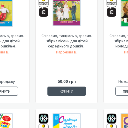
юємо, граємо.
Співаємо, танцюємо, граємо.
Співаємо,
ь для дітей
Збірка пісень для дітей
Збірка 
ошкільн...
середнього дошкіл...
молодш
ва В.
Паронова В.
Па
продажу
50,00 грн
Нема
КУПИТИ
ЯНУТИ
ПЕ