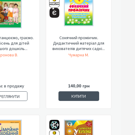
 танцюємо, граємо.
Сонячний промінчик.
пісень для дітей
Дидактичний матеріал для
ого дошкіль...
вихователів дитячих садкі...
ронова В.
Чумарна М.
є в продажу
140,00 грн
КУПИТИ
РЕГЛЯНУТИ