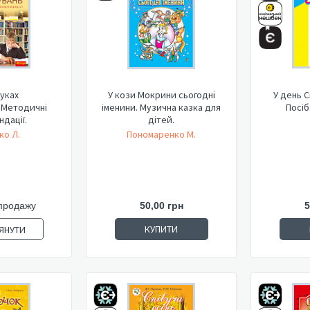
уках
У кози Мокрини сьогодні
У день С
.Методичні
іменини. Музична казка для
Посіб
дації.
дітей.
ко Л.
Пономаренко М.
продажу
50,00 грн
5
КУПИТИ
ЯНУТИ