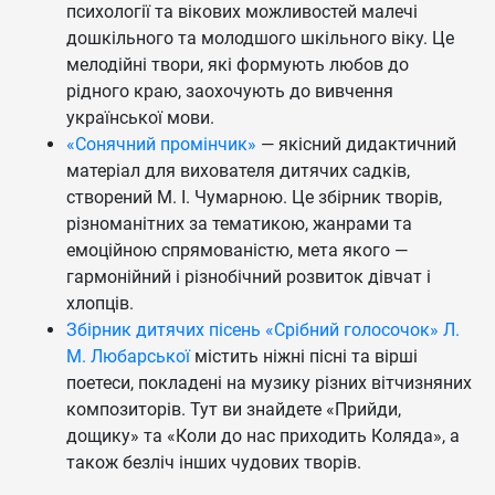
психології та вікових можливостей малечі
дошкільного та молодшого шкільного віку. Це
мелодійні твори, які формують любов до
рідного краю, заохочують до вивчення
української мови.
«Сонячний промінчик»
— якісний дидактичний
матеріал для вихователя дитячих садків,
створений М. І. Чумарною. Це збірник творів,
різноманітних за тематикою, жанрами та
емоційною спрямованістю, мета якого —
гармонійний і різнобічний розвиток дівчат і
хлопців.
Збірник дитячих пісень «Срібний голосочок» Л.
М. Любарської
містить ніжні пісні та вірші
поетеси, покладені на музику різних вітчизняних
композиторів. Тут ви знайдете «Прийди,
дощику» та «Коли до нас приходить Коляда», а
також безліч інших чудових творів.