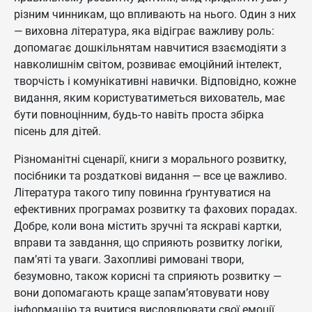
різним чинникам, що впливають на нього. Один з них
— виховна література, яка відіграє важливу роль:
допомагає дошкільнятам навчитися взаємодіяти з
навколишнім світом, розвиває емоційний інтелект,
творчість і комунікативні навички. Відповідно, кожне
видання, яким користуватиметься вихователь, має
бути повноцінним, будь-то навіть проста збірка
пісень для дітей.
Різноманітні сценарії, книги з морального розвитку,
посібники та роздаткові видання — все це важливо.
Література такого типу повинна ґрунтуватися на
ефективних програмах розвитку та фахових порадах.
Добре, коли вона містить зручні та яскраві картки,
вправи та завдання, що сприяють розвитку логіки,
пам’яті та уваги. Захопливі римовані твори,
безумовно, також корисні та сприяють розвитку —
вони допомагають краще запам’ятовувати нову
інформацію та вчитися висловлювати свої емоції.