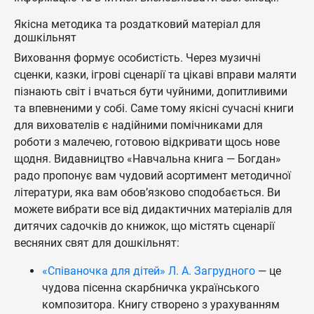
Якісна методика та роздатковий матеріал для
дошкільнят
Виховання формує особистість. Через музичні
сценки, казки, ігрові сценарії та цікаві вправи маляти
пізнають світ і вчаться бути чуйними, допитливими
та впевненими у собі. Саме тому якісні сучасні книги
для вихователів є надійними помічниками для
роботи з малечею, готовою відкривати щось нове
щодня. Видавництво «Навчальна книга — Богдан»
радо пропонує вам чудовий асортимент методичної
літератури, яка вам обов’язково сподобається. Ви
можете вибрати все від дидактичних матеріалів для
дитячих садочків до книжок, що містять сценарії
весняних свят для дошкільнят:
«Співаночка для дітей» Л. А. Загрудного
— це
чудова пісенна скарбничка українського
композитора. Книгу створено з урахуванням