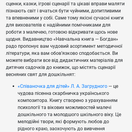
сценки, казки, ігрові сценарії та цікаві вправи маляти
пізнають світ і вчаться бути чуйними, допитливими
та впевненими у собі. Саме тому якісні сучасні книги
для вихователів є надійними помічниками для
роботи з малечею, готовою відкривати щось нове
щодня. Видавництво «Навчальна книга — Богдан»
радо пропонує вам чудовий асортимент методичної
літератури, яка вам обов’язково сподобається. Ви
можете вибрати все від дидактичних матеріалів для
дитячих садочків до книжок, що містять сценарії
весняних свят для дошкільнят:
«Співаночка для дітей» Л. А. Загрудного
— це
чудова пісенна скарбничка українського
композитора. Книгу створено з урахуванням
психології та вікових можливостей малечі
дошкільного та молодшого шкільного віку. Це
мелодійні твори, які формують любов до
рідного краю, заохочують до вивчення