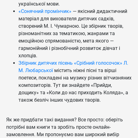
української мови.
«Сонячний промінчик»
— якісний дидактичний
матеріал для вихователя дитячих садків,
створений М. І. Чумарною. Це збірник творів,
різноманітних за тематикою, жанрами та
емоційною спрямованістю, мета якого —
гармонійний і різнобічний розвиток дівчат і
хлопців.
Збірник дитячих пісень «Срібний голосочок» Л.
М. Любарської
містить ніжні пісні та вірші
поетеси, покладені на музику різних вітчизняних
композиторів. Тут ви знайдете «Прийди,
дощику» та «Коли до нас приходить Коляда», а
також безліч інших чудових творів.
Як же придбати такі видання? Все просто: оберіть
потрібні вам книги та зробіть просте онлайн-
замовлення. Ми пропонуємо вам широкий вибір