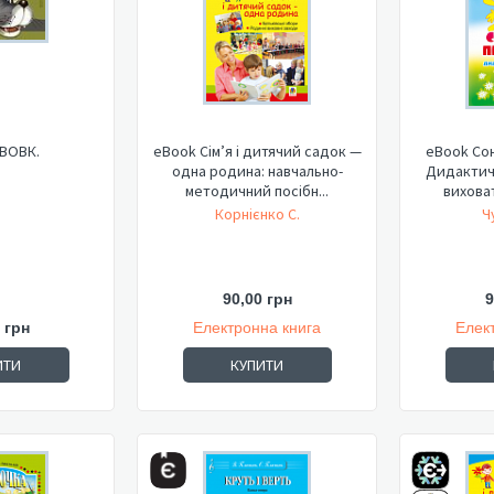
 ВОВК.
eBook Сім’я і дитячий садок —
eBook Сон
одна родина: навчально-
Дидактич
методичний посібн...
виховат
Корнієнко С.
Ч
90,00 грн
9
 грн
Електронна книга
Елек
ИТИ
КУПИТИ