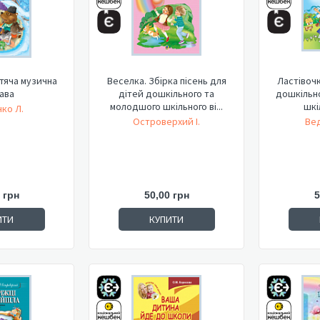
тяча музична
Веселка. Збірка пісень для
Ластівочк
ава
дітей дошкільного та
дошкільн
молодшого шкільного ві...
шкі
ко Л.
Островерхий І.
Ве
 грн
50,00 грн
5
ИТИ
КУПИТИ