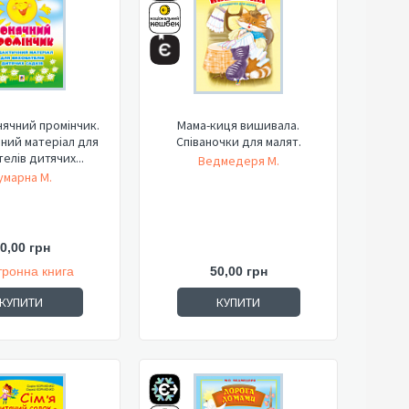
ячний промінчик.
Мама-киця вишивала.
ний матеріал для
Співаночки для малят.
елів дитячих...
Ведмедеря М.
умарна М.
0,00 грн
тронна книга
50,00 грн
КУПИТИ
КУПИТИ