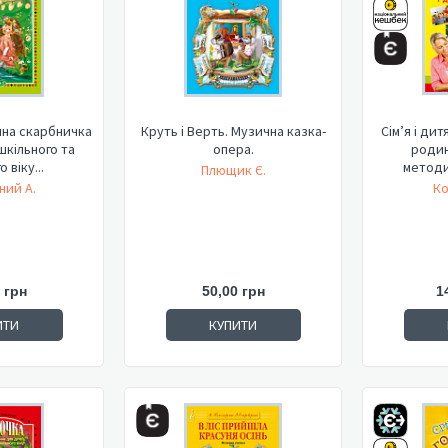
нна скарбничка
Круть і Верть. Музична казка-
Сім’я і ди
шкільного та
опера.
родин
 віку...
методи
Плющик Є.
ний А.
Ко
 грн
50,00 грн
1
ИТИ
КУПИТИ