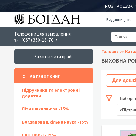
РОЗПРОДАЖ ~ 1
Видавництво
Телефони для замовлення:
(067) 350-18-70
Головна
Ката
Завантажити прайс
ВИХОВНА РО
Каталог книг
Для дошк
Підручники та електронні
додатки
Виберіт
Літня школа-гра -15%
єПідтри
Богданова шкільна наука -15%
СВІТОВИД -15%