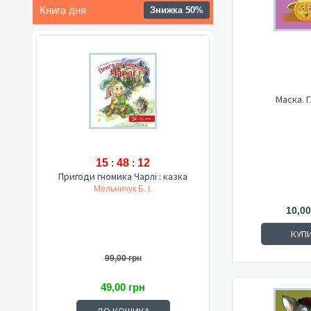
Книга дня
Знижка 50%
Маска. 
15
:
48
:
11
Пригоди гномика Чарлі : казка
Мельничук Б. І.
10,00
КУП
99,00 грн
49,00 грн