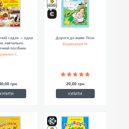
тячий садок — одна
Дорога до мами. Пісні.
а: навчально-
Ведмедеря М.
чний посібник
рнієнко С.
40,00 грн
20,00 грн
КУПИТИ
КУПИТИ