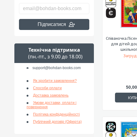
Підписатися
Співаночка.Пісе
для дітей до
Технічна підтримка
шкільного
Загруд
(пн.-пт., з 9.00 до 18.00)
support@bohdan-books.com
Як зробити замовлення?
50,00
Способи оплати
Доставка замовлень
КУП
Умови доставки, оплати і
повернення
Політика конфіденційності
Публічний договір (Оферта)