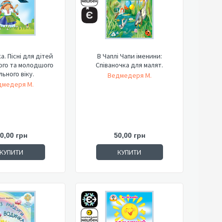
а. Пісні для дітей
В Чаплі Чапи іменини:
ого та молодшого
Співаночка для малят.
льного віку.
Ведмедеря М.
дмедеря М.
0,00 грн
50,00 грн
КУПИТИ
КУПИТИ