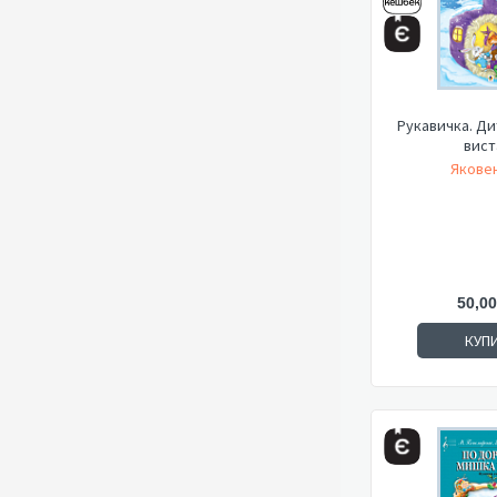
Рукавичка. Ди
вист
Яковен
50,00
КУП