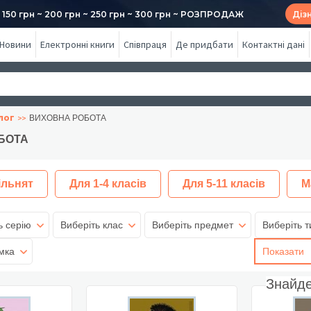
50 грн ~ 200 грн ~ 250 грн ~ 300 грн ~ РОЗПРОДАЖ
Діз
Новини
Електронні книги
Співпраця
Де придбати
Контактні дані
лог
ВИХОВНА РОБОТА
БОТА
ільнят
Для 1-4 класів
Для 5-11 класів
М
ь серію
Виберіть клас
Виберіть предмет
Виберіть т
мка
Показати
Знайд