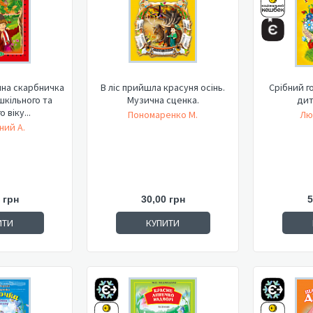
нна скарбничка
В ліс прийшла красуня осінь.
Срібний г
шкільного та
Музична сценка.
дит
 віку...
Пономаренко М.
Лю
ний А.
 грн
30,00 грн
5
ИТИ
КУПИТИ