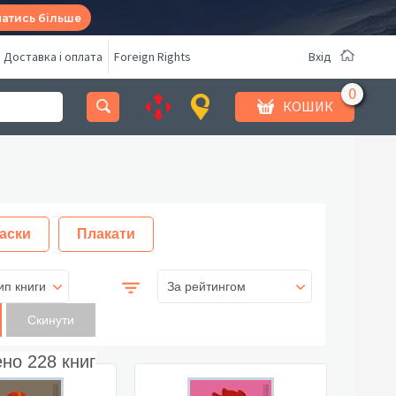
натись більше
Доставка і оплата
Foreign Rights
Вхід
КОШИК
аски
Плакати
ип книги
За рейтингом
ено
228
книг