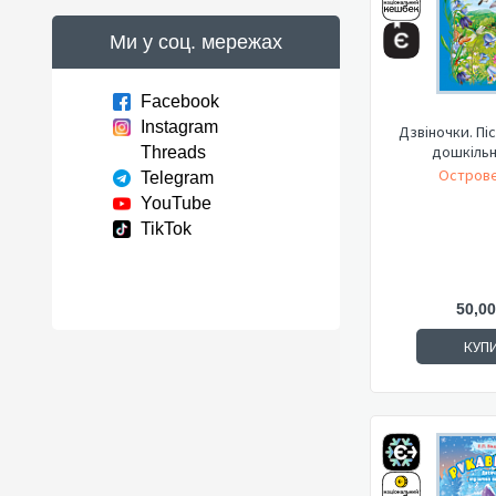
Ми у соц. мережах
Facebook
Instagram
Дзвіночки. Пі
дошкільн
Threads
Острове
Telegram
YouTube
TikTok
50,00
КУП