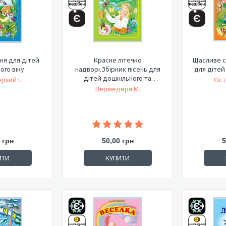
сня для дітей
Красне літечко
Щасливе св
ого віку
надворі.Збірник пісень для
для дітей
дітей дошкільного та
рхий І.
Ост
молодшо...
Ведмедеря М.
 грн
50,00 грн
5
ИТИ
КУПИТИ