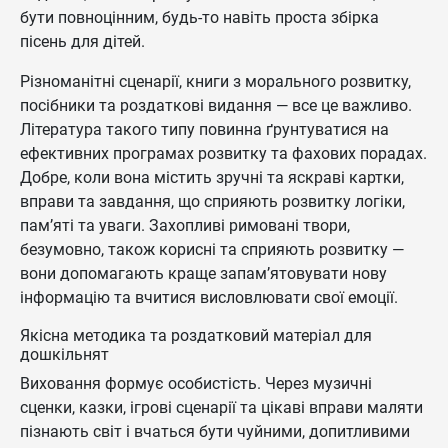
бути повноцінним, будь-то навіть проста збірка
пісень для дітей.
Різноманітні сценарії, книги з морального розвитку,
посібники та роздаткові видання — все це важливо.
Література такого типу повинна ґрунтуватися на
ефективних програмах розвитку та фахових порадах.
Добре, коли вона містить зручні та яскраві картки,
вправи та завдання, що сприяють розвитку логіки,
пам’яті та уваги. Захопливі римовані твори,
безумовно, також корисні та сприяють розвитку —
вони допомагають краще запам’ятовувати нову
інформацію та вчитися висловлювати свої емоції.
Якісна методика та роздатковий матеріал для
дошкільнят
Виховання формує особистість. Через музичні
сценки, казки, ігрові сценарії та цікаві вправи маляти
пізнають світ і вчаться бути чуйними, допитливими