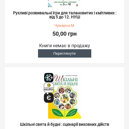
Рухливі розвивальні ігри для талановитих і кмітливих :
від 5 до 12. НУШ
Чумарна М.
50,00 грн
Книги немає в продажу
Переглянути
Шкільні свята й будні : сценарії виховних дійств