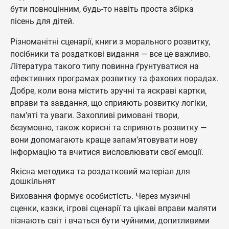
бути повноцінним, будь-то навіть проста збірка
пісень для дітей.
Різноманітні сценарії, книги з морального розвитку,
посібники та роздаткові видання — все це важливо.
Література такого типу повинна ґрунтуватися на
ефективних програмах розвитку та фахових порадах.
Добре, коли вона містить зручні та яскраві картки,
вправи та завдання, що сприяють розвитку логіки,
пам’яті та уваги. Захопливі римовані твори,
безумовно, також корисні та сприяють розвитку —
вони допомагають краще запам’ятовувати нову
інформацію та вчитися висловлювати свої емоції.
Якісна методика та роздатковий матеріал для
дошкільнят
Виховання формує особистість. Через музичні
сценки, казки, ігрові сценарії та цікаві вправи маляти
пізнають світ і вчаться бути чуйними, допитливими