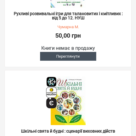
Рухливі розвивальні ігри для талановитих і кмітливих :
від 5 до 12. НУШ
Чумарна М.
50,00 грн
Книги немає в продажу
Переглянути
Шкільні свята й будні : сценарії виховних дійств