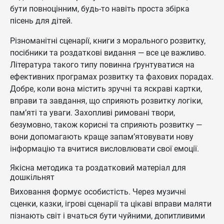
бути повноцінним, будь-то навіть проста збірка
пісень для дітей.
Різноманітні сценарії, книги з морального розвитку,
посібники та роздаткові видання — все це важливо.
Література такого типу повинна ґрунтуватися на
ефективних програмах розвитку та фахових порадах.
Добре, коли вона містить зручні та яскраві картки,
вправи та завдання, що сприяють розвитку логіки,
пам’яті та уваги. Захопливі римовані твори,
безумовно, також корисні та сприяють розвитку —
вони допомагають краще запам’ятовувати нову
інформацію та вчитися висловлювати свої емоції.
Якісна методика та роздатковий матеріал для
дошкільнят
Виховання формує особистість. Через музичні
сценки, казки, ігрові сценарії та цікаві вправи маляти
пізнають світ і вчаться бути чуйними, допитливими