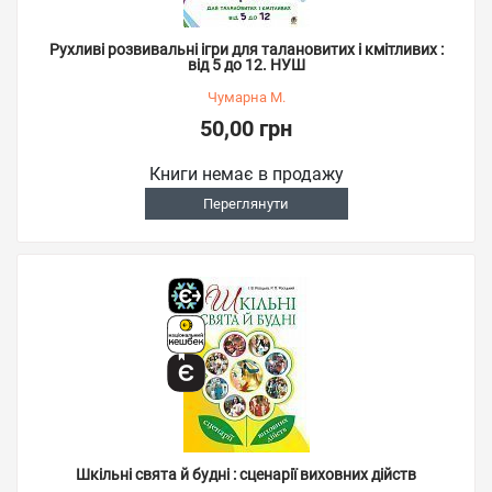
Рухливі розвивальні ігри для талановитих і кмітливих :
від 5 до 12. НУШ
Чумарна М.
50,00 грн
Книги немає в продажу
Переглянути
Шкільні свята й будні : сценарії виховних дійств