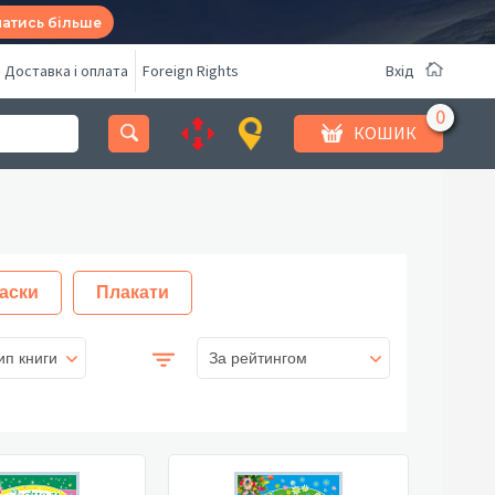
натись більше
Доставка і оплата
Foreign Rights
Вхід
КОШИК
аски
Плакати
ип книги
За рейтингом