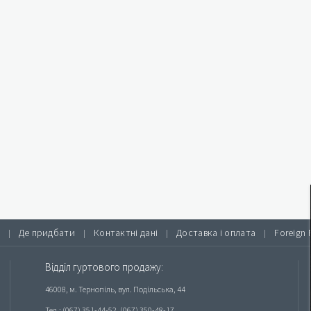
Де придбати
Контактні дані
Доставка і оплата
Foreign 
|
|
|
|
Відділ гуртового продажу:
46008, м. Тернопіль, вул. Подільська, 44
Тел.: (067) 351-44-52, (067) 350-48-17