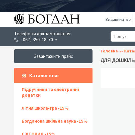
Видавництво
Телефони для замовлення:
(067) 350-18-70
Головна
Ката
Завантажити прайс
ДЛЯ ДОШКІЛЬН
Каталог книг
Підручники та електронні
додатки
Літня школа-гра -15%
Богданова шкільна наука -15%
СВІТОВИД -15%