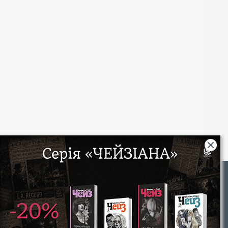
Rights
|
Інтернет-магазин «Видавництво Богдан»:
46018, м. Тернопіль, А/С 529
Тел.: (067) 350-18-70, (066) 727-17-62