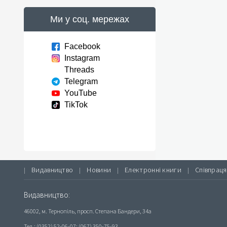
Ми у соц. мережах
Facebook
Instagram
Threads
Telegram
YouTube
TikTok
Видавництво
Новини
Електронні книги
Співпраця
|
|
|
|
Видавництво:
46002, м. Тернопіль, просп. Степана Бандери, 34а
Тел.: (0352) 52-06-07; (067) 350-75-93