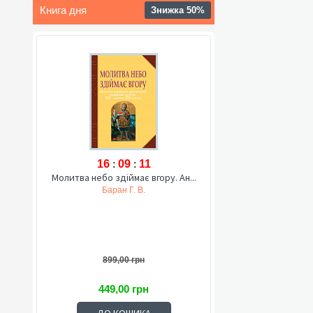
Книга дня
Знижка 50%
16
:
09
:
10
Молитва небо здіймає вгору. Ан...
Баран Г. В.
899,00 грн
449,00 грн