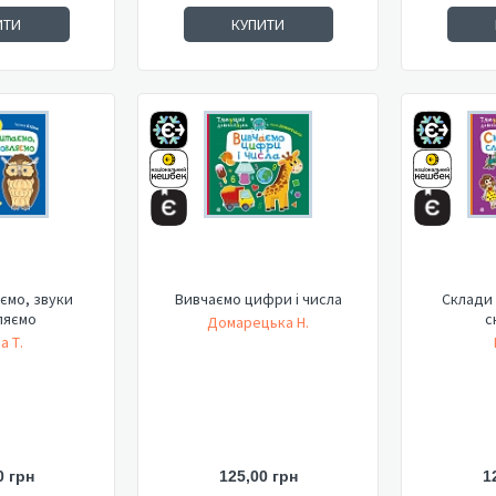
ИТИ
КУПИТИ
ємо, звуки
Вивчаємо цифри і числа
Склади 
ляємо
с
Домарецька Н.
а Т.
0 грн
125,00 грн
1