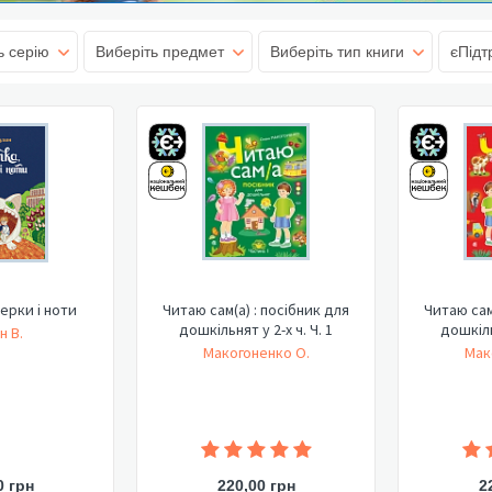
ь серію
Виберіть предмет
Виберіть тип книги
єПідт
ерки і ноти
Читаю сам(а) : посібник для
Читаю сам
дошкільнят у 2-х ч. Ч. 1
дошкільн
н В.
Макогоненко О.
Мак
0 грн
220,00 грн
2