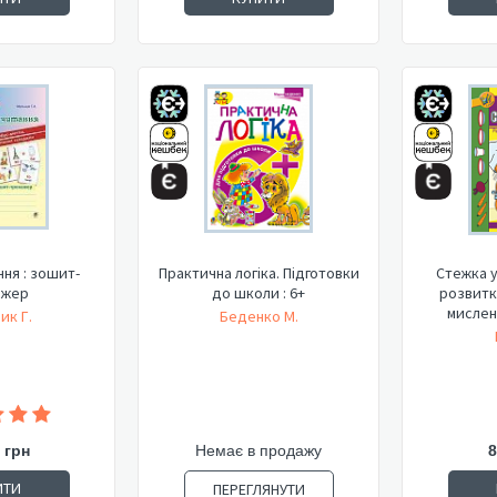
ня : зошит-
Практична логіка. Підготовки
Стежка у
ажер
до школи : 6+
розвитку
мисленн
ик Г.
Беденко М.
 грн
Немає в продажу
8
ИТИ
ПЕРЕГЛЯНУТИ