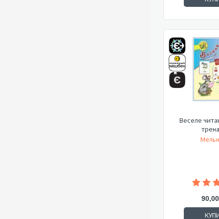
Веселе читан
трен
Мельн
90,00
КУП