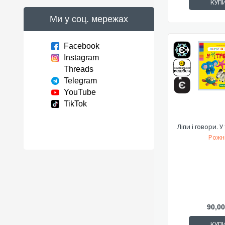
КУП
Ми у соц. мережах
Facebook
Instagram
Threads
Telegram
YouTube
TikTok
Ліпи і говори. У
Рожні
90,00
КУП