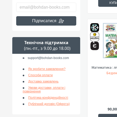
КУП
Підписатися
Технічна підтримка
(пн.-пт., з 9.00 до 18.00)
support@bohdan-books.com
Математика : лі
Як зробити замовлення?
Беден
Способи оплати
Доставка замовлень
Умови доставки, оплати і
повернення
Політика конфіденційності
Публічний договір (Оферта)
90,00