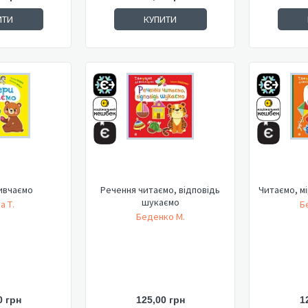
ИТИ
КУПИТИ
ивчаємо
Речення читаємо, відповідь
Читаємо, м
шукаємо
а Т.
Б
Беденко М.
0 грн
125,00 грн
1