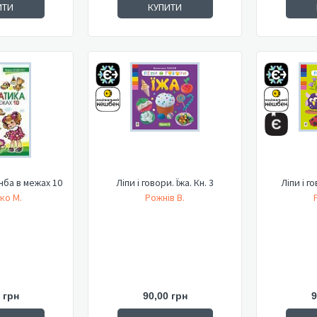
ИТИ
КУПИТИ
чба в межах 10
Ліпи і говори. Їжа. Кн. 3
Ліпи і го
ко М.
Рожнів В.
 грн
90,00 грн
9