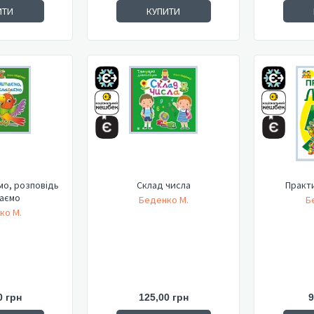
ИТИ
КУПИТИ
мо, розповідь
Склад числа
Практи
аємо
Беденко М.
Б
ко М.
0 грн
125,00 грн
9