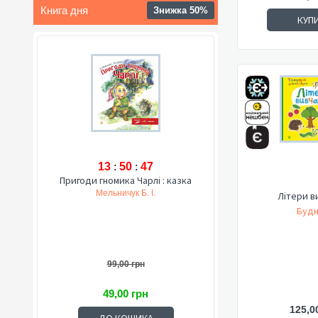
Книга дня
Знижка 50%
КУП
13
:
50
:
45
Пригоди гномика Чарлі : казка
Мельничук Б. І.
Літери в
Будн
99,00 грн
49,00 грн
125,0