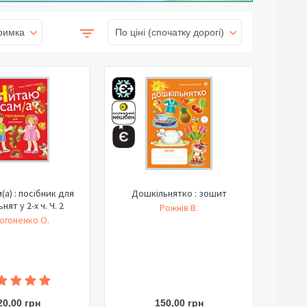
римка
По ціні (спочатку дорогі)
(а) : посібник для
Дошкільнятко : зошит
ят у 2-х ч. Ч. 2
Рожнів В.
огоненко О.
20,00 грн
150,00 грн