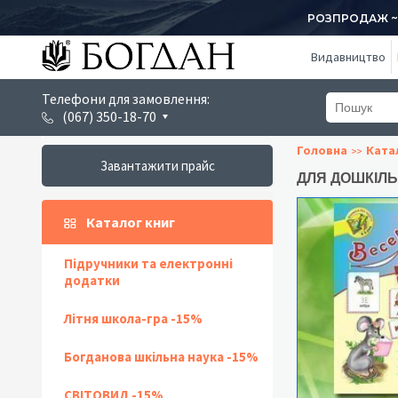
РОЗПРОДАЖ ~ 1
Видавництво
Телефони для замовлення:
(067) 350-18-70
Головна
Ката
Завантажити прайс
ДЛЯ ДОШКІЛЬН
Каталог книг
Підручники та електронні
додатки
Літня школа-гра -15%
Богданова шкільна наука -15%
СВІТОВИД -15%