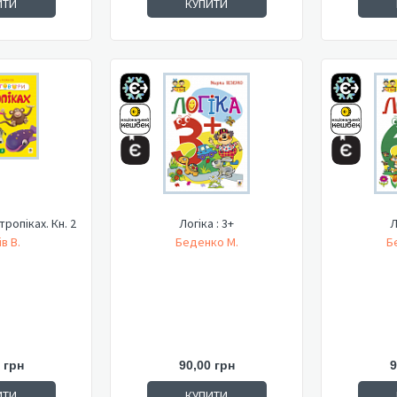
ИТИ
КУПИТИ
 тропіках. Кн. 2
Логіка : 3+
Л
в В.
Беденко М.
Б
 грн
90,00 грн
9
ИТИ
КУПИТИ