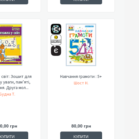
 світ: Зошит для
Навчання грамоти : 5+
 уваги, пам’яті,
Шост Н.
я. Друга мол...
Будна Т.
0,00 грн
80,00 грн
КУПИТИ
КУПИТИ