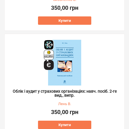
350,00 грн
Купити
Облік і аудит у страхових організаціях: навч. посіб. 2-ге
вид., випр.
Лень В.
350,00 грн
Купити