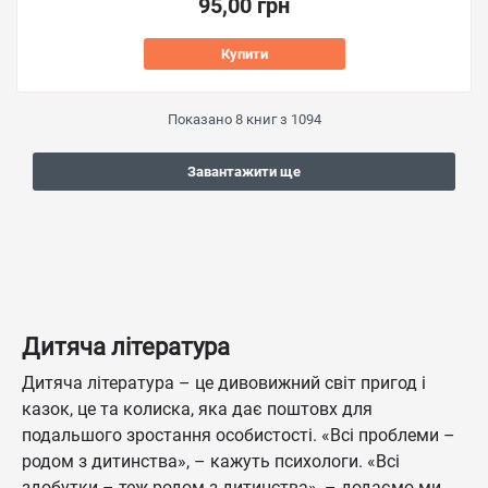
95,00 грн
Купити
Показано
8
книг з
1094
Завантажити ще
Дитяча література
Дитяча література – це дивовижний світ пригод і
казок, це та колиска, яка дає поштовх для
подальшого зростання особистості. «Всі проблеми –
родом з дитинства», – кажуть психологи. «Всі
здобутки – теж родом з дитинства», – додаємо ми.