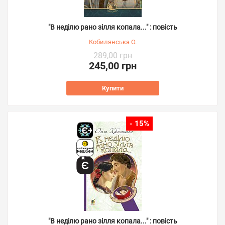
"В неділю рано зілля копала..." : повість
Кобилянська О.
289,00 грн
245,00 грн
Купити
- 15%
"В неділю рано зілля копала..." : повість