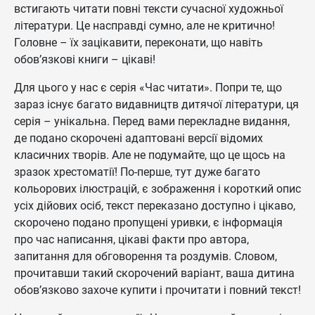
встигають читати повні тексти сучасної художньої
літератури. Це насправді сумно, але не критично!
Головне – їх зацікавити, переконати, що навіть
обов’язкові книги – цікаві!
Для цього у нас є серія «Час читати». Попри те, що
зараз існує багато видавництв дитячої літератури, ця
серія – унікальна. Перед вами перекладне видання,
де подано скорочені адаптовані версії відомих
класичних творів. Але не подумайте, що це щось на
зразок хрестоматії! По-перше, тут дуже багато
кольорових ілюстрацій, є зображення і короткий опис
усіх дійових осіб, текст переказано доступно і цікаво,
скорочено подано пропущені уривки, є інформація
про час написання, цікаві факти про автора,
запитання для обговорення та роздумів. Словом,
прочитавши такий скорочений варіант, ваша дитина
обов’язково захоче купити і прочитати і повний текст!