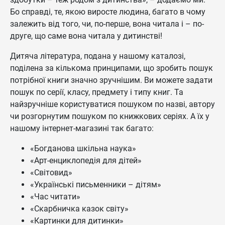
Бо справді, те, якою виросте людина, багато в чому
залежить від того, чи, по-перше, вона читала і – по-
друге, що саме вона читала у дитинстві!
Дитяча література, подана у нашому каталозі,
поділена за кількома принципами, що зробить пошук
потрібної книги значно зручнішим. Ви можете задати
пошук по серії, класу, предмету і типу книг. Та
найзручніше користуватися пошуком по назві, автору
чи розгорнутим пошуком по книжкових серіях. А їх у
нашому інтернет-магазині так багато:
«Богданова шкільна наука»
«Арт-енциклопедія для дітей»
«Світовид»
«Українські письменники – дітям»
«Час читати»
«Скарбничка казок світу»
«Картинки для дитинки»