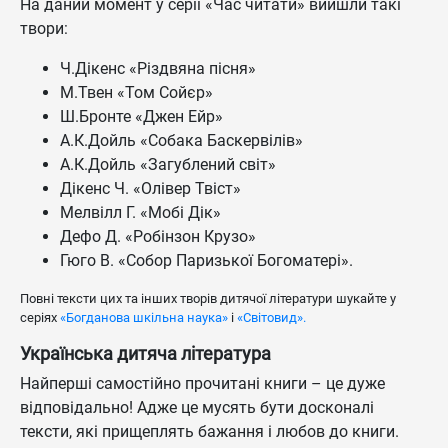
На даний момент у серії «Час читати» вийшли такі
твори:
Ч.Дікенс «Різдвяна пісня»
М.Твен «Том Сойєр»
Ш.Бронте «Джен Ейр»
А.К.Дойль «Собака Баскервілів»
А.К.Дойль «Загублений світ»
Дікенс Ч. «Олівер Твіст»
Мелвілл Г. «Мобі Дік»
Дефо Д. «Робінзон Крузо»
Гюго В. «Собор Паризької Богоматері».
Повні тексти цих та інших творів дитячої літератури шукайте у
серіях
«Богданова шкільна наука»
і
«Світовид».
Українська дитяча література
Найперші самостійно прочитані книги – це дуже
відповідально! Адже це мусять бути досконалі
тексти, які прищеплять бажання і любов до книги.