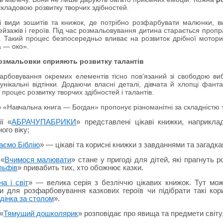
кладовою розвитку творчих здібностей.
ні види зошитів та книжок, де потрібно розфарбувати малюнки, вик
ейзажів і героїв. Під час розмальовування дитина старається проп
 Такий процес безпосередньо вливає на розвиток дрібної мотори
а — око».
розмальовки сприяють розвитку талантів
рбовування окремих елементів тісно пов’язаний зі свободою ви
унікальні відтінки. Додаючи власні деталі, дівчата й хлопці фант
 процес розвитку творчих здібностей і талантів.
 «Навчальна книга — Богдан» пропонує різноманітні за складністю
ії «
АБРАЧУПАБРИКИ
» представлені цікаві книжки, наприкла
ого віку;
аємо Біблію
» — цікаві та корисні книжки з завданнями та загадк
 «
Вчимося малювати
» стане у пригоді для дітей, які прагнуть р
льфів
» привабить тих, хто обожнює казки.
на і світ
» — велика серія з безліччю цікавих книжок. Тут мож
и для розфарбовування казкових героїв чи підібрати такі кор
дінка за столом
».
«
Тямущий дошколярик
» розповідає про явища та предмети світу,