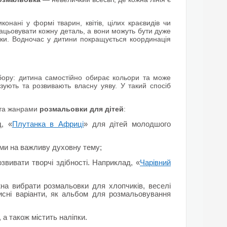
онані у формі тварин, квітів, цілих краєвидів чи
рацьовувати кожну деталь, а вони можуть бути дуже
ки. Водночас у дитини покращується координація
бору: дитина самостійно обирає кольори та може
азують та розвивають власну уяву. У такий спосіб
 та жанрами
розмальовки для дітей
:
д, «
Плутанка в Африці
» для дітей молодшого
ами на важливу духовну тему;
озвивати творчі здібності. Наприклад, «
Чарівний
на вибрати розмальовки для хлопчиків, веселі
исні варіанти, як альбом для розмальовування
 а також містить наліпки.