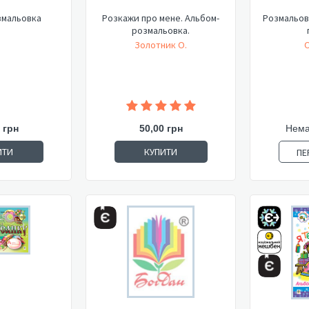
змальовка
Розкажи про мене. Альбом-
Розмальов
розмальовка.
Золотник О.
О
 грн
50,00 грн
Нема
ИТИ
КУПИТИ
ПЕ