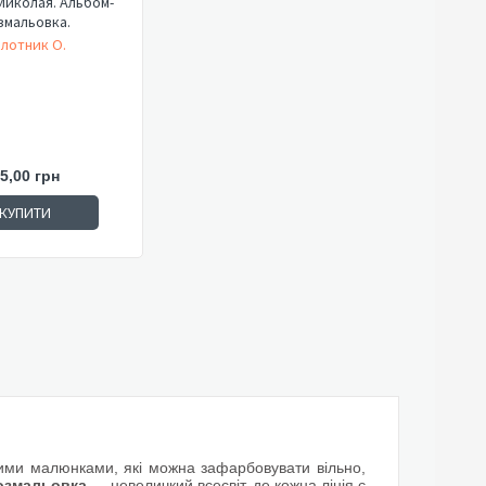
Миколая. Альбом-
змальовка.
лотник О.
5,00 грн
КУПИТИ
ними малюнками, які можна зафарбовувати вільно,
озмальовка
— невеличкий всесвіт, де кожна лінія є