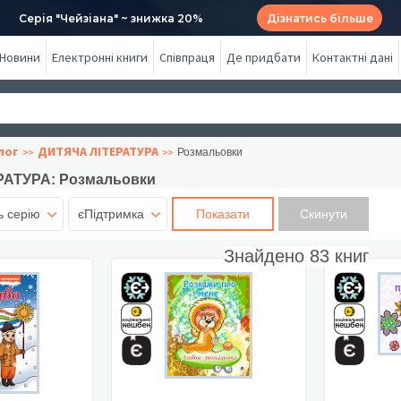
Серія "Чейзіана" ~ знижка 20%
Дізнатись більше
Новини
Електронні книги
Співпраця
Де придбати
Контактні дані
лог
ДИТЯЧА ЛІТЕРАТУРА
Розмальовки
РАТУРА: Розмальовки
ь серію
єПідтримка
Показати
Знайдено
83
книг