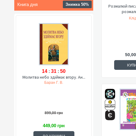
Книга дня
Знижка 50%
Розмалюй писа
розмал
Клід
50,00
КУП
14
:
31
:
49
Молитва небо здіймає вгору. Ан...
Баран Г. В.
899,00 грн
449,00 грн