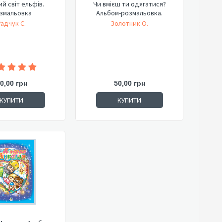
ий світ ельфів.
Чи вмієш ти одягатися?
змальовка
Альбом-розмальовка.
Радчук С.
Золотник О.
0,00 грн
50,00 грн
КУПИТИ
КУПИТИ