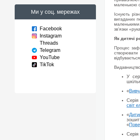
маленькою с
Ми у соц. мережах
Існують різ
вигаданих п
маленькими.
Facebook
зв’язки «рук
Instagram
Як дитячі 
Threads
Процес зафа
Telegram
створювати 
YouTube
відбувається
TikTok
Видавництво
У сер
шкільн
«
Вивч
Серія
світ е
«
Дити
зошит
«
Пове
Серія 