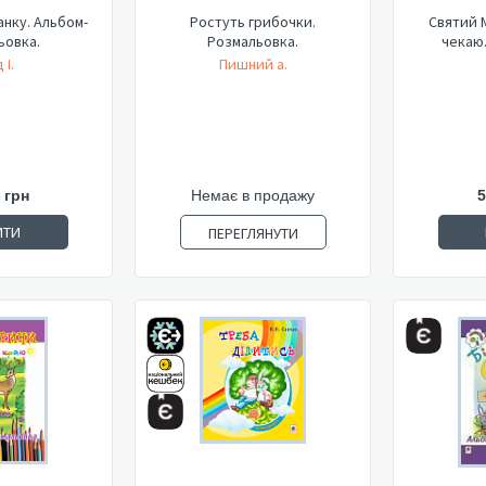
нку. Альбом-
Ростуть грибочки.
Святий 
ьовка.
Розмальовка.
чекаю.
 І.
Пишний а.
 грн
Немає в продажу
5
ИТИ
ПЕРЕГЛЯНУТИ