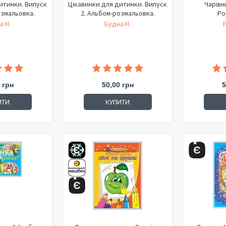
итинки. Випуск
Цікавинки для дитинки. Випуск
Чарівн
озмальовка.
2. Альбом-розмальовка.
Ро
а Н.
Будна Н.
 грн
50,00 грн
5
ИТИ
КУПИТИ