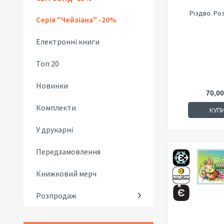
Різдво. Ро
Серія "Чейзіана" -20%
Електронні книги
Топ 20
Новинки
70,00
Комплекти
КУП
У друкарні
Передзамовлення
Книжковий мерч
Розпродаж