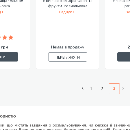
раща? Альбом-
Я вивчаю кольори. Овочі та
Я чекаю 
ьовка.
фрукти. Розмальовка
ро
 І.
Радчук С.
Зо
 грн
Немає в продажу
2
ИТИ
ПЕРЕГЛЯНУТИ
1
2
3
користю
вки, що містять завдання з розмальовування, чи книжки зі звичай
 малечу. Вони не лише дарують багато приємних емоцій. Кожна
р