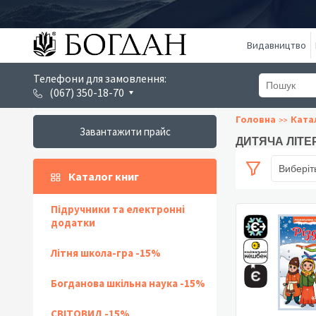
Видавництво
Телефони для замовлення:
(067) 350-18-70
Головна
Ката
Завантажити прайс
ДИТЯЧА ЛІТЕ
Виберіт
Каталог книг
Підручники та електронні
додатки
Літня школа-гра -15%
Богданова шкільна наука -15%
СВІТОВИД -15%