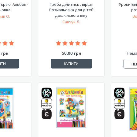
 краю. Альбом-
Треба ділитись : вірші.
Уроки Бі
ьовка.
Розмальовка для дітей
ро
дошкільного віку
ик О.
Зо
Савчук Л.
 грн
50,00 грн
Нема
ИТИ
КУПИТИ
ПЕ