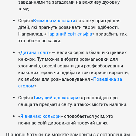
завданнями та загадками на важливу духовну
тему;
Серія «
Вчимося малювати
» стане у пригоді для
дітей, які прагнуть розвивати творчі здібності.
Наприклад, «
Чарівний світ ельфів
» привабить тих,
хто обожнює казки.
«
Дитина і світ
» — велика серія з безліччю цікавих
книжок. Тут можна вибрати розмальовки для
хлопчиків, веселі зошити для розфарбовування
казкових героїв чи підібрати такі корисні варіанти,
як альбом для розмальовування «
Поведінка за
столом
».
Серія «
Тямущий дошколярик
» розповідає про
явища та предмети світу, а також містить наліпки.
«
Я вивчаю кольори
» сподобається усім, хто
починає свій дивовижний творчий шлях.
Шановні батьки, ви можете замовити з доставленням