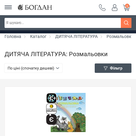
0
Серія "Чейзіана" ~ знижка 20%
Дізнатись більше
Головна
Каталог
ДИТЯЧА ЛІТЕРАТУРА
Розмальовки
ДИТЯЧА ЛІТЕРАТУРА: Розмальовки
По ціні (спочатку дешеві)
Фільтр