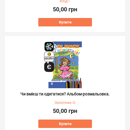
Клід І.
50,00 грн
Купити
Чи вмієш ти одягатися? Альбом-розмальовка.
Золотник О.
50,00 грн
Купити