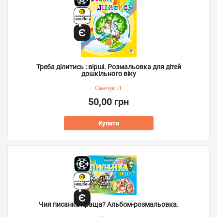
Треба ділитись : вірші. Розмальовка для дітей
дошкільного віку
Савчук Л.
50,00 грн
Купити
Чия писанка краща? Альбом-розмальовка.