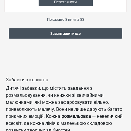
Переглянути
Показано
8
книг з
83
Завантажити ще
Забавки з користю
Дитячі забавки, що містять завдання з
розмальовування, чи книжки зі звичайними
малюнками, які можна зафарбовувати вільно,
приваблюють малечу. Вони не лише дарують багато
приємних емоцій. Кожна
розмальовка
— невеличкий
всесвіт, де кожна лінія є маленькою складовою
розвитку творчих здібностей.