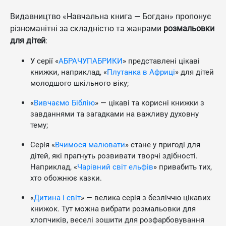
Видавництво «Навчальна книга — Богдан» пропонує
різноманітні за складністю та жанрами
розмальовки
для дітей
:
У серії «
АБРАЧУПАБРИКИ
» представлені цікаві
книжки, наприклад, «
Плутанка в Африці
» для дітей
молодшого шкільного віку;
«
Вивчаємо Біблію
» — цікаві та корисні книжки з
завданнями та загадками на важливу духовну
тему;
Серія «
Вчимося малювати
» стане у пригоді для
дітей, які прагнуть розвивати творчі здібності.
Наприклад, «
Чарівний світ ельфів
» привабить тих,
хто обожнює казки.
«
Дитина і світ
» — велика серія з безліччю цікавих
книжок. Тут можна вибрати розмальовки для
хлопчиків, веселі зошити для розфарбовування