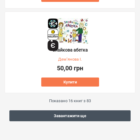
Знайкова абетка
Дем’янова І.
50,00 грн
Купити
Показано
16
книг з
83
Завантажити ще