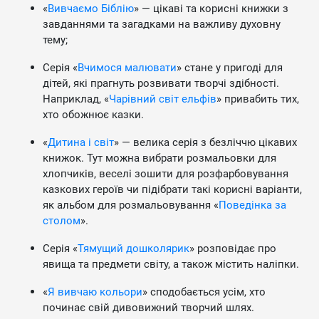
«
Вивчаємо Біблію
» — цікаві та корисні книжки з
завданнями та загадками на важливу духовну
тему;
Серія «
Вчимося малювати
» стане у пригоді для
дітей, які прагнуть розвивати творчі здібності.
Наприклад, «
Чарівний світ ельфів
» привабить тих,
хто обожнює казки.
«
Дитина і світ
» — велика серія з безліччю цікавих
книжок. Тут можна вибрати розмальовки для
хлопчиків, веселі зошити для розфарбовування
казкових героїв чи підібрати такі корисні варіанти,
як альбом для розмальовування «
Поведінка за
столом
».
Серія «
Тямущий дошколярик
» розповідає про
явища та предмети світу, а також містить наліпки.
«
Я вивчаю кольори
» сподобається усім, хто
починає свій дивовижний творчий шлях.