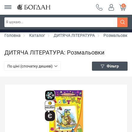
0
Серія "Чейзіана" ~ знижка 20%
Дізнатись більше
Головна
Каталог
ДИТЯЧА ЛІТЕРАТУРА
Розмальовки
ДИТЯЧА ЛІТЕРАТУРА: Розмальовки
По ціні (спочатку дешеві)
Фільтр