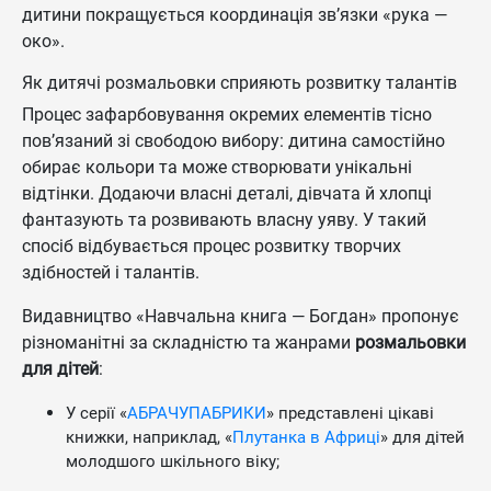
дитини покращується координація зв’язки «рука —
око».
Як дитячі розмальовки сприяють розвитку талантів
Процес зафарбовування окремих елементів тісно
пов’язаний зі свободою вибору: дитина самостійно
обирає кольори та може створювати унікальні
відтінки. Додаючи власні деталі, дівчата й хлопці
фантазують та розвивають власну уяву. У такий
спосіб відбувається процес розвитку творчих
здібностей і талантів.
Видавництво «Навчальна книга — Богдан» пропонує
різноманітні за складністю та жанрами
розмальовки
для дітей
:
У серії «
АБРАЧУПАБРИКИ
» представлені цікаві
книжки, наприклад, «
Плутанка в Африці
» для дітей
молодшого шкільного віку;