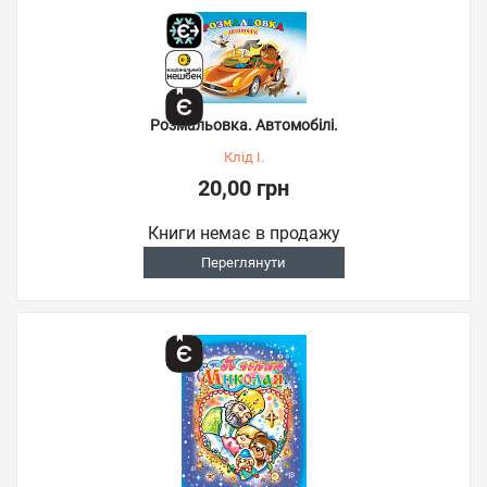
Розмальовка. Автомобілі.
Клід І.
20,00 грн
Книги немає в продажу
Переглянути