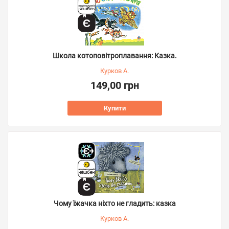
Школа котоповітроплавання: Казка.
Курков А.
149,00 грн
Купити
Чому їжачка ніхто не гладить: казка
Курков А.