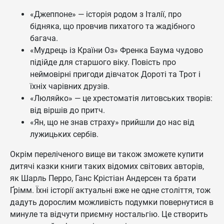
«Джеппоне» — історія родом з Італії, про
бідняка, що провчив пихатого та жадібного
багача.
«Мудрець із Країни Оз» Френка Баума чудово
підійде для старшого віку. Повість про
неймовірні пригоди дівчаток Дороті та Трот і
їхніх чарівних друзів.
«Люляйко» — це хрестоматія литовських творів:
від віршів до притч.
«Ян, що не знав страху» прийшли до нас від
лужицьких сербів.
Окрім переліченого вище ви також зможете купити
дитячі казки книги таких відомих світових авторів,
як Шарль Перро, Ганс Крістіан Андерсен та брати
Ґрімм. Їхні історії актуальні вже не одне століття, тож
дадуть дорослим можливість подумки повернутися в
минуле та відчути приємну ностальгію. Це створить