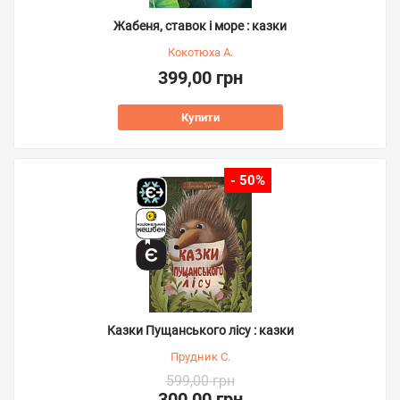
Жабеня, ставок і море : казки
Кокотюха А.
399,00 грн
Купити
- 50%
Казки Пущанського лісу : казки
Прудник С.
599,00 грн
300,00 грн