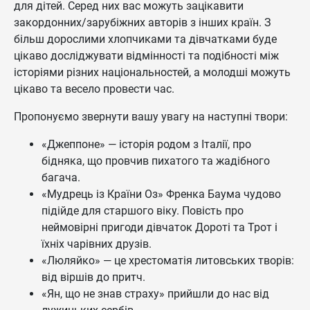
для дітей. Серед них вас можуть зацікавити
закордонних/зарубіжних авторів з інших країн. З
більш дорослими хлопчиками та дівчатками буде
цікаво досліджувати відмінності та подібності між
історіями різних національностей, а молодші можуть
цікаво та весело провести час.
Пропонуємо звернути вашу увагу на наступні твори:
«Джеппоне» — історія родом з Італії, про
бідняка, що провчив пихатого та жадібного
багача.
«Мудрець із Країни Оз» Френка Баума чудово
підійде для старшого віку. Повість про
неймовірні пригоди дівчаток Дороті та Трот і
їхніх чарівних друзів.
«Люляйко» — це хрестоматія литовських творів:
від віршів до притч.
«Ян, що не знав страху» прийшли до нас від