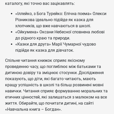
каталогу, які точно вас зацікавлять:
«Іллейко, з Бога Турейко: Епічна поема» Олекси
Різникова ідеально підійде як казка для
хлопчиків, що вже навчаються в школі.
«Ойкумена» Оксани Небесної сповнена любові
до рідного краю та природи.
«Казки для друга» Марії Чумарної чудово
підійде як казка для дівчаток.
Спільне читання книжок сприяє якісному
проведенню часу, що поглиблює між батьками та
дитиною довіру та зміцнює стосунки. Дослідження
показують, що діти, які багато читають, мають
кращу успішність в школі та більш розвинені мовні
навички. Читання сприяє формуванню моральних та
етичних цінностей, які залишаться з малюком на все
життя. Обирайте, що почитати дитині, на сайті
«Навчальна книга – Богдан».