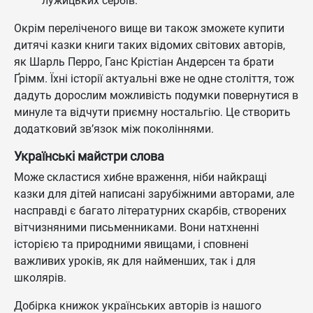
лужицьких сербів.
Окрім переліченого вище ви також зможете купити
дитячі казки книги таких відомих світових авторів,
як Шарль Перро, Ганс Крістіан Андерсен та брати
Ґрімм. Їхні історії актуальні вже не одне століття, тож
дадуть дорослим можливість подумки повернутися в
минуле та відчути приємну ностальгію. Це створить
додатковий зв’язок між поколіннями.
Українські майстри слова
Може скластися хибне враження, ніби найкращі
казки для дітей написані зарубіжними авторами, але
насправді є багато літературних скарбів, створених
вітчизняними письменниками. Вони натхненні
історією та природними явищами, і сповнені
важливих уроків, як для найменших, так і для
школярів.
Добірка книжок українських авторів із нашого