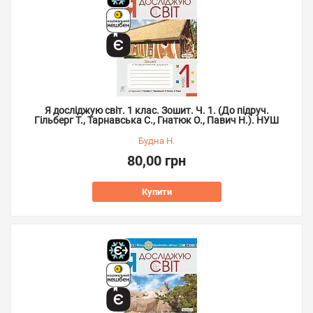
Я досліджую світ. 1 клас. Зошит. Ч. 1. (До підруч.
Гільберг Т., Тарнавська С., Гнатюк О., Павич Н.). НУШ
Будна Н.
80,00 грн
Купити