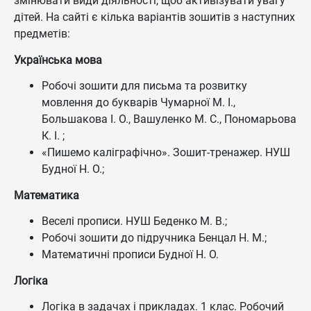
змінювати види діяльності, щоб активізувати увагу
дітей. На сайті є кілька варіантів зошитів з наступних
предметів:
Українська мова
Робочі зошити для письма та розвитку
мовлення до букварів Чумарної М. І.,
Большакова І. О., Вашуленко М. С., Пономарьова
К. І. ;
«Пишемо каліграфічно». Зошит-тренажер. НУШ
Будної Н. О.;
Математика
Веселі прописи. НУШ Беденко М. В.;
Робочі зошити до підручника Бенцал Н. М.;
Математичні прописи Будної Н. О.
Логіка
Логіка в задачах і прикладах. 1 клас. Робочий