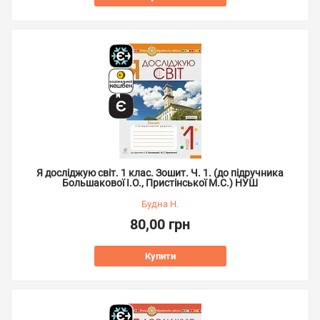
Я досліджую світ. 1 клас. Зошит. Ч. 1. (до підручника
Большакової І.О., Пристінської М.С.) НУШ
Будна Н.
80,00 грн
Купити