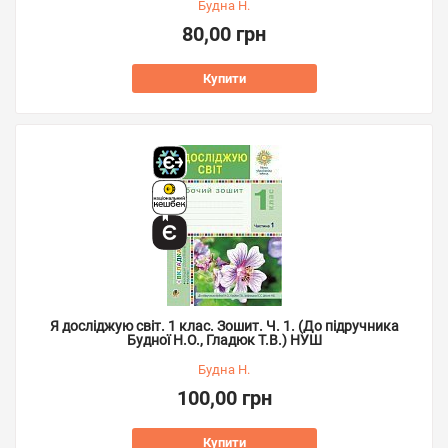
Будна Н.
80,00 грн
Купити
Я досліджую світ. 1 клас. Зошит. Ч. 1. (До підручника
Будної Н.О., Гладюк Т.В.) НУШ
Будна Н.
100,00 грн
Купити