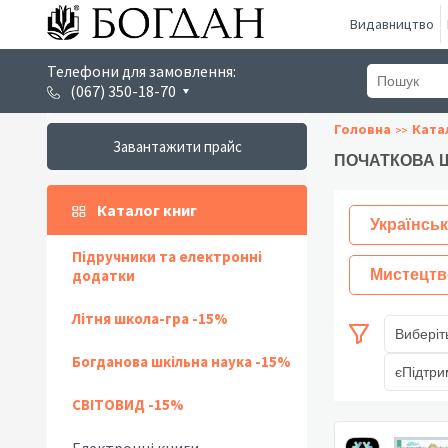
Видавництво
Телефони для замовлення:
(067) 350-18-70
Головна
Ката
Завантажити прайс
ПОЧАТКОВА Ш
Каталог книг
Українськ
Підручники та електронні
додатки
Мистецтв
Літня школа-гра -15%
Виберіт
Богданова шкільна наука -15%
єПідтри
СВІТОВИД -15%