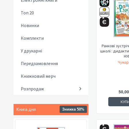
Електронні книги
Топ 20
Новинки
Комплекти
Ранкові зустріч
У друкарні
школі : дидакти
НУ
Чумар
Передзамовлення
Книжковий мерч
Розпродаж
50,00
КУП
Книга дня
Знижка 50%