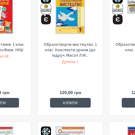
тання. 1 клас.
Образотворче мистецтво. 1
Образотво
осібник. НУШ
клас. Конспекти уроків (до
клас.
підруч. Масол Л.М...
ко М.
Дунець І.
0 грн
120,00 грн
1
ИТИ
КУПИТИ