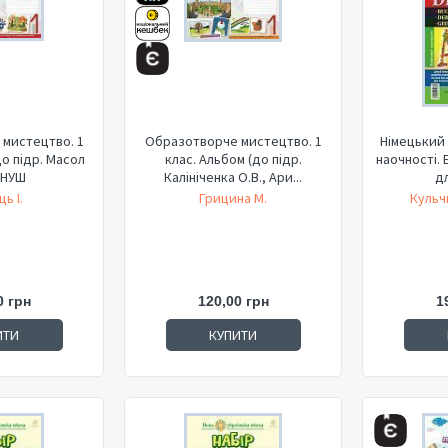
мистецтво. 1
Образотворче мистецтво. 1
Німецький 
до підр. Масол
клас. Альбом (до підр.
наочності. Б
. НУШ
Калініченка О.В., Ари...
дл
ь І.
Грицина М.
Кульч
0 грн
120,00 грн
1
ИТИ
КУПИТИ