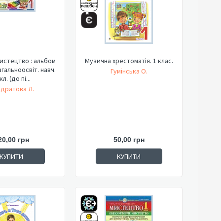
истецтво : альбом
Музична хрестоматія. 1 клас.
агальноосвіт. навч.
Гумінська О.
л. (до пі...
дратова Л.
20,00 грн
50,00 грн
КУПИТИ
КУПИТИ