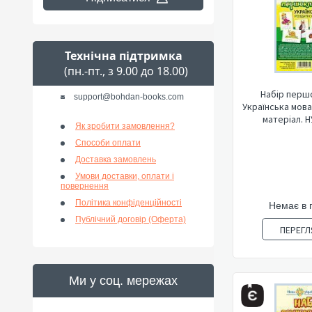
Технічна підтримка
(пн.-пт., з 9.00 до 18.00)
Набір перш
support@bohdan-books.com
Українська мов
матеріал. НУ
Як зробити замовлення?
Способи оплати
Доставка замовлень
Умови доставки, оплати і
повернення
Політика конфіденційності
Немає в 
Публічний договір (Оферта)
ПЕРЕГЛ
Ми у соц. мережах