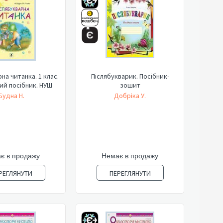
на читанка. 1 клас.
Післябукварик. Посібник-
ий посібник. НУШ
зошит
Будна Н.
Добріка У.
є в продажу
Немає в продажу
РЕГЛЯНУТИ
ПЕРЕГЛЯНУТИ