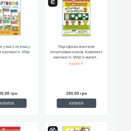
 учня 1-го класу.
Портфоліо вчителя
 наочності. НУШ
початкових класів. Комплект
наочності. НУШ (з магніт...
Будна Н.
80,00 грн
290,00 грн
КУПИТИ
КУПИТИ