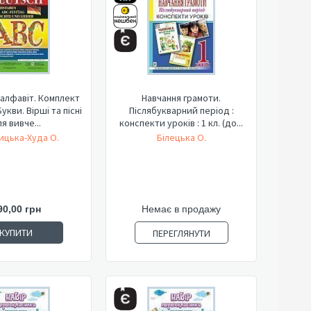
алфавіт. Комплект
Навчання грамоти.
укви. Вірші та пісні
Післябукварний період :
я вивче...
конспекти уроків : 1 кл. (до...
ицька-Худа О.
Білецька О.
90,00 грн
Немає в продажу
КУПИТИ
ПЕРЕГЛЯНУТИ