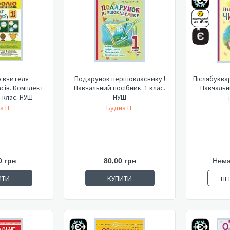
 вчителя
Подарунок першокласнику !
Післябуквар
сів. Комплект
Навчальний посібник. 1 клас.
Навчальн
1 клас. НУШ
НУШ
а Н.
Будна Н.
0 грн
80,00 грн
Нема
ИТИ
КУПИТИ
ПЕ