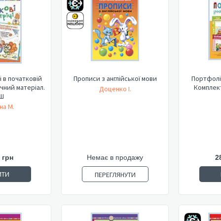
і в початковій
Прописи з англійської мови
Портфоліо
чний матеріал.
Комплект
Доценко І.
Ш
на М.
 грн
Немає в продажу
2
ИТИ
ПЕРЕГЛЯНУТИ