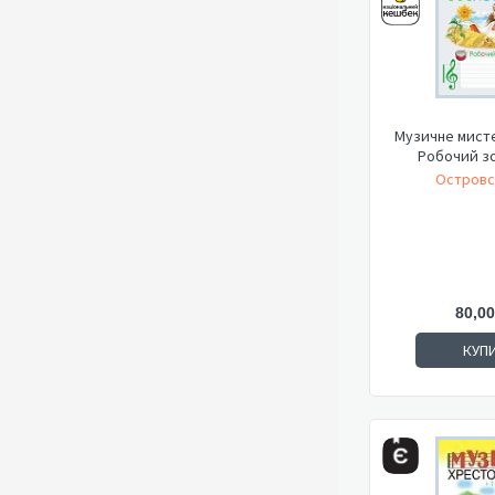
Музичне мисте
Робочий з
Островс
80,00
КУП