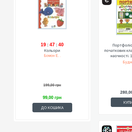
19
:
47
:
39
Портфоліо
Кольори
початкових кла
наочності. 
Бомон Е. .
Будн
199,00 грн
280,0
99,00 грн
КУП
ДО КОШИКА