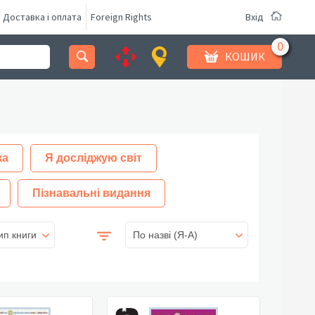
Доставка і оплата
Foreign Rights
Вхід
КОШИК
ка
Я досліджую світ
Пізнавальні видання
ип книги
По назві (Я-А)