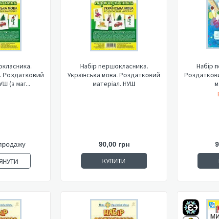
окласника.
Набір першокласника.
Набір 
а. Роздатковий
Українська мова. Роздатковий
Роздаткови
Ш (з маг...
матеріал. НУШ
м
продажу
90,00 грн
9
КУПИТИ
ЯНУТИ