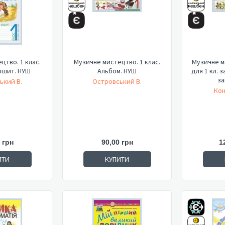
цтво. 1 клас.
Музичне мистецтво. 1 клас.
Музичне м
ошит. НУШ
Альбом. НУШ
для 1 кл. з
зак
ький В.
Островський В.
Кон
 грн
90,00 грн
1
ИТИ
КУПИТИ