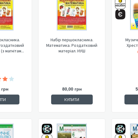
окласника.
Набір першокласника.
Музич
Роздатковий
Математика. Роздатковий
Хрест
(з магнітам...
матеріал. НУШ
 грн
80,00 грн
5
ИТИ
КУПИТИ