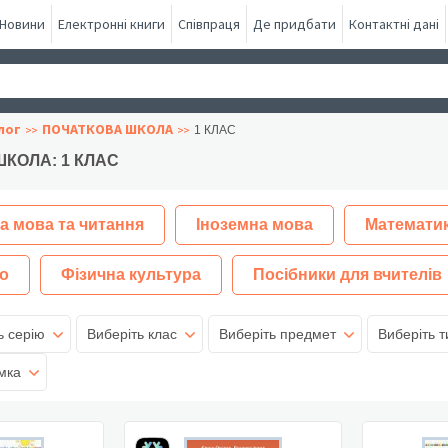
Новини
Електронні книги
Співпраця
Де придбати
Контактні дані
лог
ПОЧАТКОВА ШКОЛА
1 КЛАС
КОЛА: 1 КЛАС
а мова та читання
Іноземна мова
Математи
о
Фізична культура
Посібники для вчителів
ь серію
Виберіть клас
Виберіть предмет
Виберіть т
мка