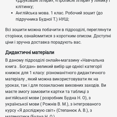
«Друковані літери», «Прописні літери» у лінійку і
клітинку;
Англійська мова. 1 клас. Робочий зошит (до
підручника Будної Т.) НУШ;
Всі зошити можна побачити в підрозділі, переглянути
сторінки, ознайомитися з коротким описом. Доступні
ціни і зручна доставка порадують вас.
Дидактичні матеріали
В даному підрозділі онлайн-магазину «Навчальна
книга . Богдан» великий вибір ще однієї категорії
книжок для 1 класу: різноманітного дидактичного
матеріалу , який можна використовувати як на
уроках, так і для позакласних виховних заходів. Ви
маєте змогу замовити картки та таблиці з
англійської мови ( розробник Будна Н. О), з
української мови ( Рожнів В. М.), з інтегрованого
курсу «Я досліджую світ» (Степанюк А. В.), з
математики (Будна Н. О.).