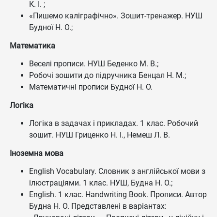
К. І. ;
«Пишемо каліграфічно». Зошит-тренажер. НУШ
Будної Н. О.;
Математика
Веселі прописи. НУШ Беденко М. В.;
Робочі зошити до підручника Бенцал Н. М.;
Математичні прописи Будної Н. О.
Логіка
Логіка в задачах і прикладах. 1 клас. Робочий
зошит. НУШ Гриценко Н. І., Немеш Л. В.
Іноземна мова
English Vocabulary. Словник з англійської мови з
ілюстраціями. 1 клас. НУШ, Будна Н. О.;
English. 1 клас. Handwriting Book. Прописи. Автор
Будна Н. О. Представлені в варіантах: