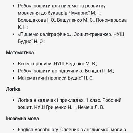
Робочі зошити для письма та розвитку
мовлення до букварів Чумарної М. І.,
Большакова І. О., Вашуленко М. С., Пономарьова
К. І. ;
«Пишемо каліграфічно». Зошит-тренажер. НУШ
Будної Н. О.;
Математика
Веселі прописи. НУШ Беденко М. В.;
Робочі зошити до підручника Бенцал Н. М.;
Математичні прописи Будної Н. О.
Логіка
Логіка в задачах і прикладах. 1 клас. Робочий
зошит. НУШ Гриценко Н. І., Немеш Л. В.
Іноземна мова
English Vocabulary. Словник з англійської мови з