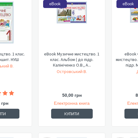
eBook
eBook
цтво. 1 клас.
eBook Музичне мистецтво. 1
eBook
ошит. НУШ
клас. Альбом ( до підр.
мистецтво. 
Калініченко О.В., А...
підр. М
ький В.
Островський В.
50,00 грн
8
 грн
Електронна книга
Елек
ИТИ
КУПИТИ