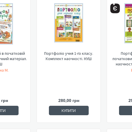
і в початковій
Портфоліо учня 1-го класу.
Портф
чний матеріал.
Комплект наочності. НУШ
початкових
Ш
наочності
на М.
 грн
280,00 грн
2
ИТИ
КУПИТИ