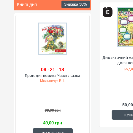
Книга дня
Знижка 50%
Дидактичний ма
досягне
Будн
09
:
21
:
17
Пригоди гномика Чарлі : казка
Мельничук Б. І.
50,00
99,00 грн
КУП
49,00 грн