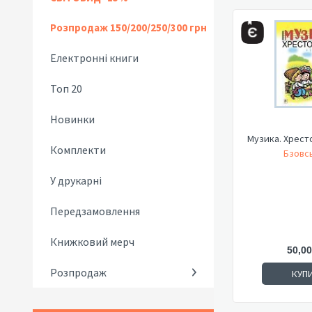
Розпродаж 150/200/250/300 грн
Електронні книги
Топ 20
Новинки
Музика. Хресто
Комплекти
Бзовсь
У друкарні
Передзамовлення
Книжковий мерч
50,00
Розпродаж
КУП