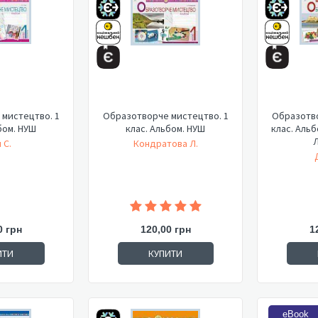
мистецтво. 1
Образотворче мистецтво. 1
Образотво
бом. НУШ
клас. Альбом. НУШ
клас. Альб
Л
 С.
Кондратова Л.
0 грн
120,00 грн
1
ИТИ
КУПИТИ
eBook