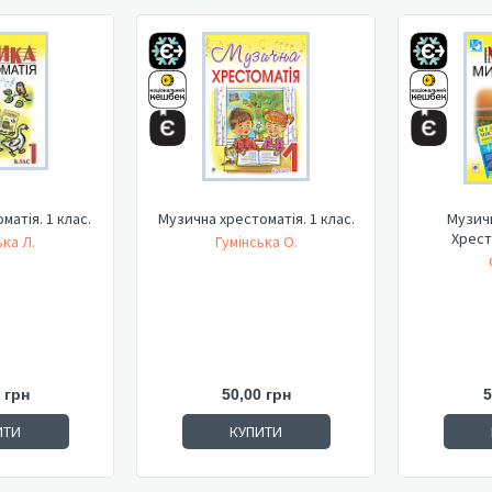
матія. 1 клас.
Музична хрестоматія. 1 клас.
Музич
Хрест
ка Л.
Гумінська О.
 грн
50,00 грн
5
ИТИ
КУПИТИ