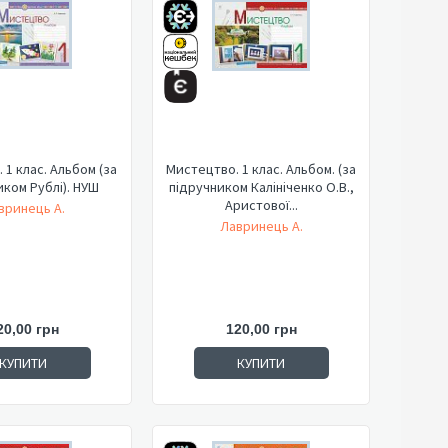
 1 клас. Альбом (за
Мистецтво. 1 клас. Альбом. (за
иком Рублі). НУШ
підручником Калініченко О.В.,
Аристової...
вринець А.
Лавринець А.
20,00 грн
120,00 грн
КУПИТИ
КУПИТИ