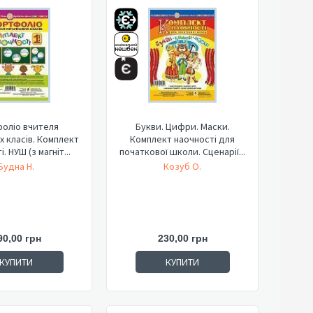
оліо вчителя
Букви. Цифри. Маски.
 класів. Комплект
Комплект наочності для
. НУШ (з магніт...
початкової школи. Сценарії...
Будна Н.
Козуб О.
90,00 грн
230,00 грн
КУПИТИ
КУПИТИ