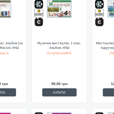
ас. Альбом (за
Музичне мистецтво. 1 клас.
Мистецтво.
Масол). НУШ
Альбом. НУШ
підручн
ець А.
Островський В.
Ла
0 грн
90,00 грн
1
ИТИ
КУПИТИ