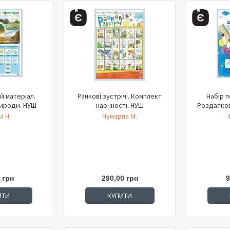
 матеріал.
Ранкові зустрічі. Комплект
Набір 
ироди. НУШ
наочності. НУШ
Роздатков
а Н.
Чумарна М.
 грн
290,00 грн
9
ИТИ
КУПИТИ