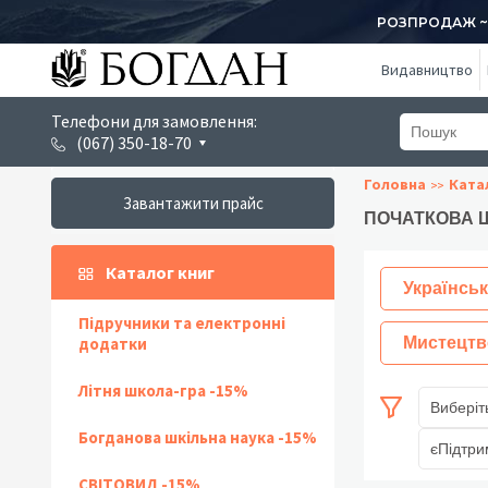
РОЗПРОДАЖ ~ 1
Видавництво
Телефони для замовлення:
(067) 350-18-70
Головна
Ката
Завантажити прайс
ПОЧАТКОВА Ш
Каталог книг
Українськ
Підручники та електронні
додатки
Мистецтв
Літня школа-гра -15%
Виберіт
Богданова шкільна наука -15%
єПідтри
СВІТОВИД -15%