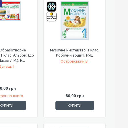
 Образотворче
Музичне мистецтво. 1 клас.
1 клас. Альбом. (до
Робочий зошит. НУШ
асол Л.М.). Н...
Островський В.
Дунець І.
0,00 грн
тронна книга
80,00 грн
КУПИТИ
КУПИТИ