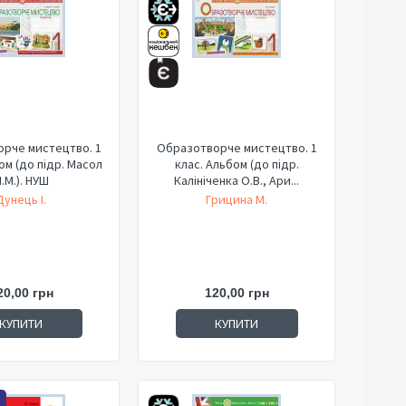
рче мистецтво. 1
Образотворче мистецтво. 1
ом (до підр. Масол
клас. Альбом (до підр.
.М.). НУШ
Калініченка О.В., Ари...
Дунець І.
Грицина М.
20,00 грн
120,00 грн
КУПИТИ
КУПИТИ