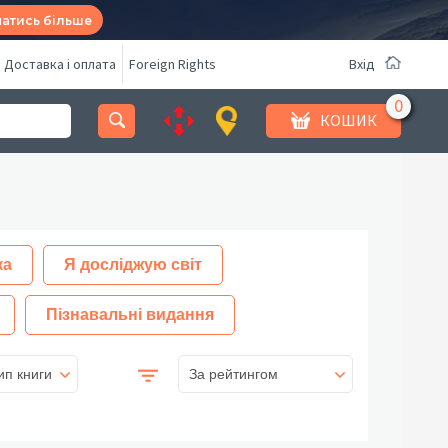
натись більше
Доставка і оплата
Foreign Rights
Вхід
КОШИК
ка
Я досліджую світ
Пізнавальні видання
ип книги
За рейтингом