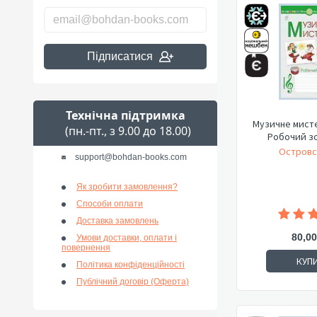
Підписатися
Технічна підтримка
Музичне мисте
(пн.-пт., з 9.00 до 18.00)
Робочий з
Островс
support@bohdan-books.com
Як зробити замовлення?
Способи оплати
Доставка замовлень
80,00
Умови доставки, оплати і
повернення
КУП
Політика конфіденційності
Публічний договір (Оферта)