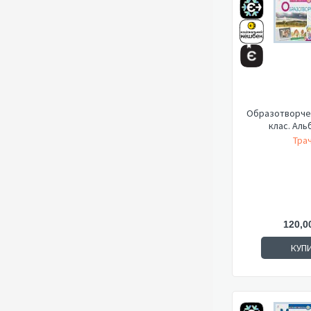
Образотворче 
клас. Аль
Трач
120,0
КУП