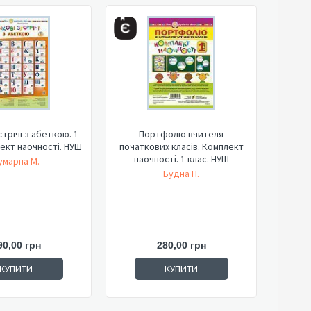
стрічі з абеткою. 1
Портфоліо вчителя
лект наочності. НУШ
початкових класів. Комплект
наочності. 1 клас. НУШ
умарна М.
Будна Н.
90,00 грн
280,00 грн
КУПИТИ
КУПИТИ