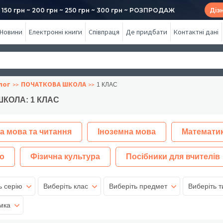
50 грн ~ 200 грн ~ 250 грн ~ 300 грн ~ РОЗПРОДАЖ
Діз
Новини
Електронні книги
Співпраця
Де придбати
Контактні дані
лог
ПОЧАТКОВА ШКОЛА
1 КЛАС
КОЛА: 1 КЛАС
а мова та читання
Іноземна мова
Математи
о
Фізична культура
Посібники для вчителів
ь серію
Виберіть клас
Виберіть предмет
Виберіть т
мка