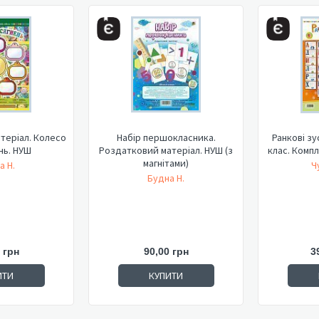
теріал. Колесо
Набір першокласника.
Ранкові зу
нь. НУШ
Роздатковий матеріал. НУШ (з
клас. Комп
магнітами)
а Н.
Ч
Будна Н.
 грн
90,00 грн
3
ИТИ
КУПИТИ