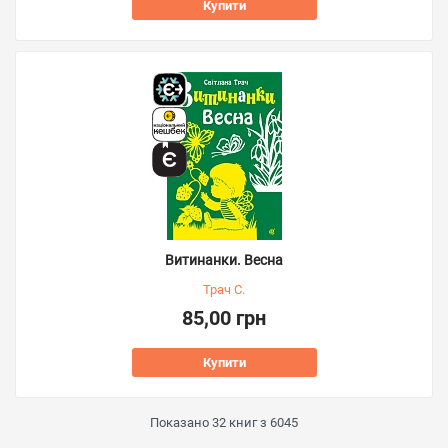
Купити
Витинанки. Весна
Трач С.
85,00 грн
Купити
Показано
32
книг з
6045