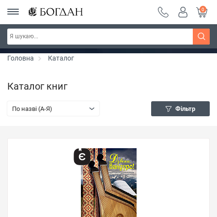
0
Серія "Чейзіана" ~ знижка 20%
Дізнатись більше
Головна
Каталог
Каталог книг
По назві (A-Я)
Фільтр