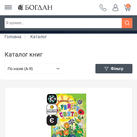
0
Серія "Чейзіана" ~ знижка 20%
Дізнатись більше
Головна
Каталог
Каталог книг
По назві (A-Я)
Фільтр