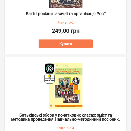
Батіг і росіяни : звичаї та організація Росії
Ланьї, Ж.
249,00 грн
Купити
Батьківські збори у початкових класах: зміст та
методика проведення.Навчально-методичний посібник.
Кодлюк Я.