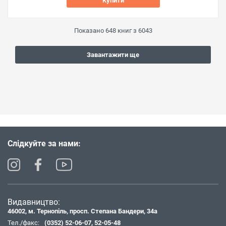
Купити
Показано
648
книг з
6043
Завантажити ще
Слідкуйте за нами:
Видавництво:
46002, м. Тернопіль, просп. Степана Бандери, 34а
Тел./факс:
(0352) 52-06-07
,
52-05-48