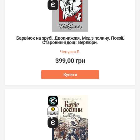
Барвінок на зрубі. Двокнижжя. Мед з полину. Поезії.
Старовинні дощі: Верлібри.
Чепурко Б.
399,00 грн
Купити