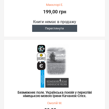
Макклорі Е.
199,00 грн
Книги немає в продажу
Переглянути
Безмежнеє поле. Українська поезія у переспіві
німецькою мовою Ірини Качанюк-Спєх.
Смолій М.