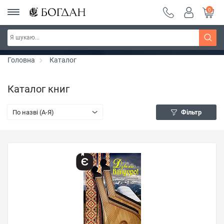
0
Серія "Чейзіана" ~ знижка 20%
Дізнатись більше
Головна
Каталог
Каталог книг
По назві (A-Я)
Фільтр