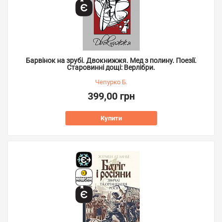
Барвінок на зрубі. Двокнижжя. Мед з полину. Поезії.
Старовинні дощі: Верлібри.
Чепурко Б.
399,00 грн
Купити