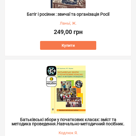
Батіг і росіяни : звичаї та організація Росії
Ланьї, Ж.
249,00 грн
Купити
Батьківські збори у початкових класах: зміст та
методика проведення.Навчально-методичний посібник.
Кодлюк Я.