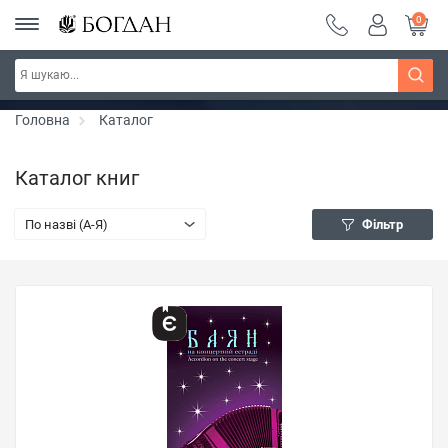
0
Серія "Чейзіана" ~ знижка 20%
Дізнатись більше
Головна
Каталог
Каталог книг
По назві (A-Я)
Фільтр