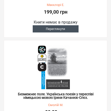
Макклорі Е.
199,00 грн
Книги немає в продажу
Переглянути
Безмежнеє поле. Українська поезія у переспіві
німецькою мовою Ірини Качанюк-Спєх.
Смолій М.