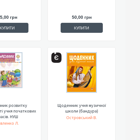
5,00 грн
50,00 грн
КУПИТИ
КУПИТИ
ник розвитку
Щоденник учня музичної
і учня початкових
школи (бандура)
ласів. НУШ
Островський В.
вленко Л.