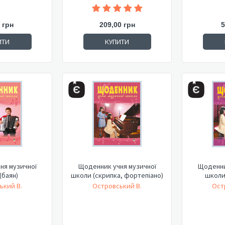
 грн
209,00 грн
5
ИТИ
КУПИТИ
ня музичної
Щоденник учня музичної
Щоденни
(баян)
школи (скрипка, фортепіано)
школи
ький В.
Островський В.
Ост