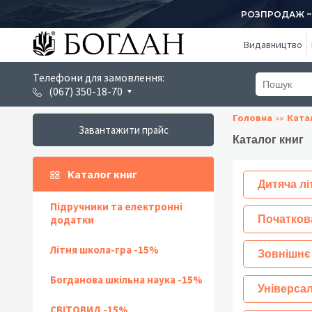
РОЗПРОДАЖ ~ 1
Видавництво
Телефони для замовлення:
(067) 350-18-70
Головна
Ката
Завантажити прайс
Каталог книг
Каталог книг
Дитяча лі
Підручники та електронні
додатки
Початков
Літня школа-гра -15%
Зовнішнє
Богданова шкільна наука -15%
Універсал
СВІТОВИД -15%