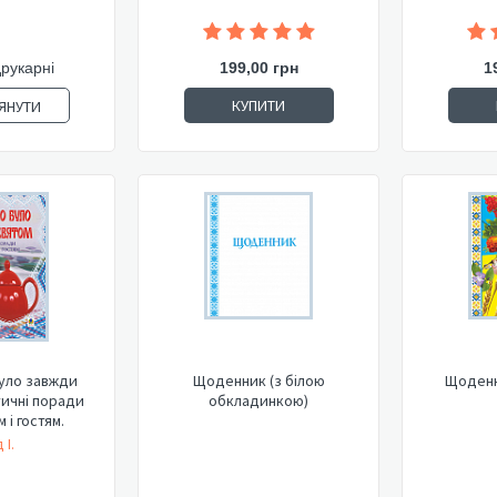
друкарні
199,00 грн
1
КУПИТИ
ЯНУТИ
уло завжди
Щоденник (з білою
Щоденн
тичні поради
обкладинкою)
 і гостям.
 І.