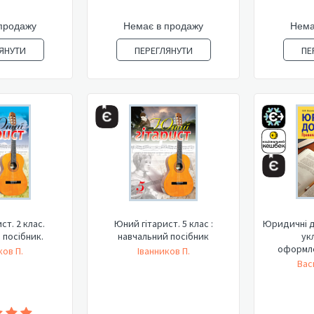
продажу
Немає в продажу
Нема
ЯНУТИ
ПЕРЕГЛЯНУТИ
ПЕ
ст. 2 клас.
Юний гітарист. 5 клас :
Юридичні д
 посібник.
навчальний посібник
ук
оформле
ков П.
Іванников П.
Вас