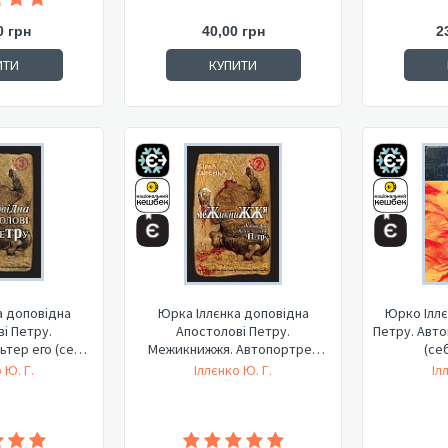
0 грн
40,00 грн
2
ИТИ
КУПИТИ
а доповідна
Юрка Іллєнка доповідна
Юрко Іллє
і Петру.
Апостолові Петру.
Петру. Авто
ьтер его (себе
Межикнижжя. Автопортрет
(себ
альте...
 Ю. Г.
Іллєнко Ю. Г.
Іл