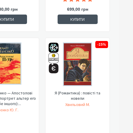
30,00 грн
699,00 грн
КУПИТИ
КУПИТИ
-15%
нко — Апостолові
Я (Романтика) : повісті та
портрет альтер его
новели
е іншого):...
Хвильовий М.
лєнко Ю. Г.