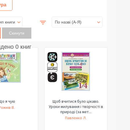
ура
ип книги
По назві (A-Я)
йдено
0
книг
Що я чую
Щоб вчитися було цікаво.
Уроки милування і творчості в
Рожнів В.
природі (за мет...
Павленко Л.