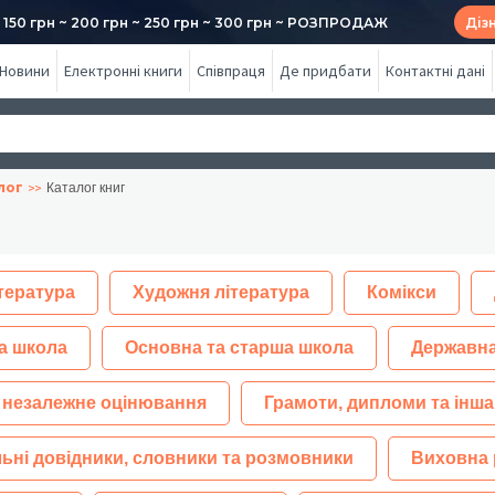
50 грн ~ 200 грн ~ 250 грн ~ 300 грн ~ РОЗПРОДАЖ
Діз
Новини
Електронні книги
Співпраця
Де придбати
Контактні дані
лог
Каталог книг
тература
Художня література
Комікси
а школа
Основна та старша школа
Державна
 незалежне оцінювання
Грамоти, дипломи та інша
ьні довідники, словники та розмовники
Виховна 