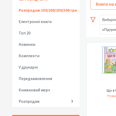
Книги на
Розпродаж 150/200/250/300 грн
Виберіт
Електронні книги
єПідтри
Топ 20
Новинки
Комплекти
У друкарні
Передзамовлення
Книжковий мерч
Що я 
Рожні
Розпродаж