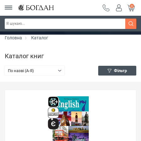
0
Серія "Чейзіана" ~ знижка 20%
Дізнатись більше
Головна
Каталог
Каталог книг
По назві (A-Я)
Фільтр