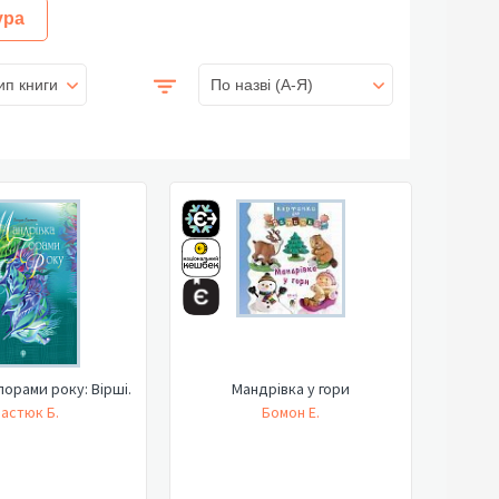
ура
ип книги
По назві (A-Я)
порами року: Вірші.
Мандрівка у гори
астюк Б.
Бомон Е.