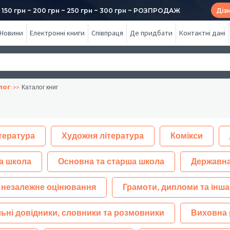
50 грн ~ 200 грн ~ 250 грн ~ 300 грн ~ РОЗПРОДАЖ
Діз
Новини
Електронні книги
Співпраця
Де придбати
Контактні дані
лог
Каталог книг
тература
Художня література
Комікси
а школа
Основна та старша школа
Державна
 незалежне оцінювання
Грамоти, дипломи та інша
ьні довідники, словники та розмовники
Виховна 