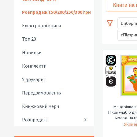
Книги на
Розпродаж 150/200/250/300 грн
Виберіт
Електронні книги
єПідтри
Топ 20
Новинки
Комплекти
У друкарні
Передзамовлення
Книжковий мерч
Мандрівка з
Піком+набір дл
молодша гру
Розпродаж
Якимен