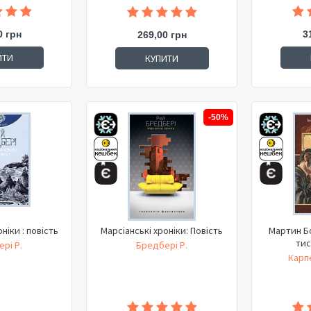
0 грн
3
269,00 грн
ИТИ
КУПИТИ
-50%
ніки : повість
Марсіанські хроніки: Повість
Мартин Бо
тис
рі Р.
Бредбері Р.
Карпе