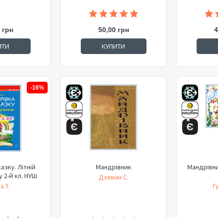
 грн
50,00 грн
4
ИТИ
КУПИТИ
-16%
азку. Літній
Мандрівник
Мандрівни
1-го у 2-й кл. НУШ
Дземан С.
а Т.
Г