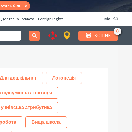
натись більше
Доставка і оплата
Foreign Rights
Вхід
КОШИК
Для дошкільнят
Логопедія
 підсумкова атестація
 учнівська атрибутика
робота
Вища школа