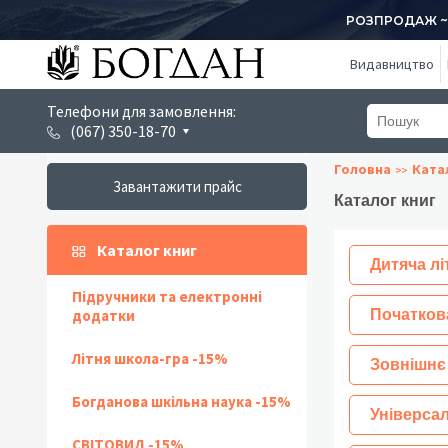
РОЗПРОДАЖ ~ 1
Видавництво
Телефони для замовлення:
(067) 350-18-70
Головна
Ката
Завантажити прайс
Каталог книг
Каталог книг
Дитяча лі
Підручники та електронні
додатки
Початков
Літня школа-гра -15%
Зовнішнє
Богданова шкільна наука -15%
Універсал
СВІТОВИД -15%