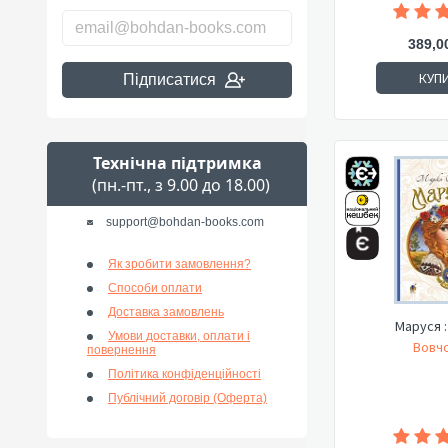
389,0
КУП
Підписатися
Технічна підтримка
(пн.-пт., з 9.00 до 18.00)
support@bohdan-books.com
Як зробити замовлення?
Способи оплати
Доставка замовлень
Маруся :
Умови доставки, оплати і
Вовчо
повернення
Політика конфіденційності
Публічний договір (Оферта)