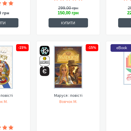
299,00 грн
2
150,00 грн
2
0 грн
ИТИ
КУПИТИ
-15%
-15%
eBook
 повісті
Маруся : повісті
к М.
Вовчок М.