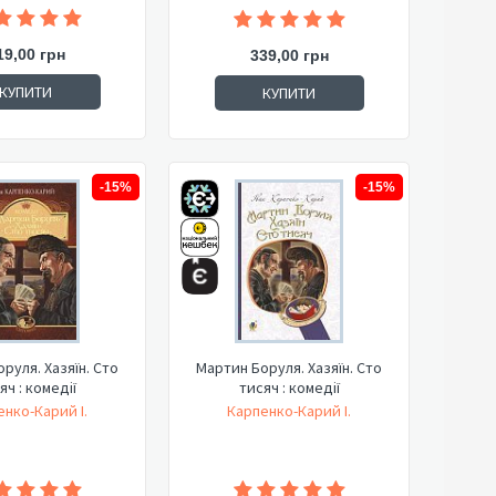
19,00 грн
339,00 грн
КУПИТИ
КУПИТИ
-15%
-15%
руля. Хазяїн. Сто
Мартин Боруля. Хазяїн. Сто
яч : комедії
тисяч : комедії
нко-Карий І.
Карпенко-Карий І.