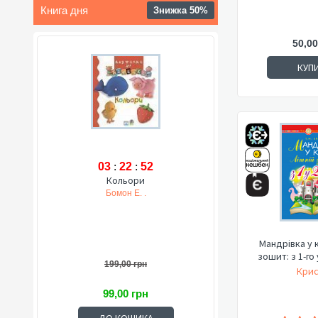
Книга дня
Знижка 50%
50,00
КУП
03
:
22
:
51
Кольори
Бомон Е. .
Мандрівка у к
зошит: з 
199,00 грн
Крис
99,00 грн