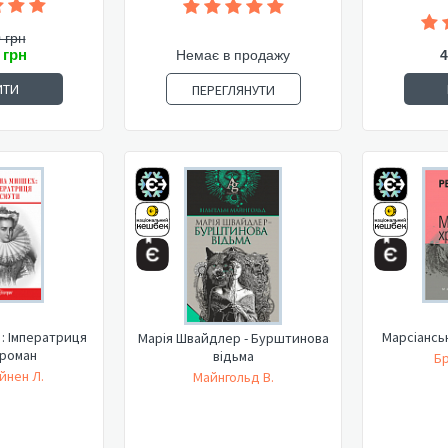
 грн
 грн
Немає в продажу
4
ИТИ
ПЕРЕГЛЯНУТИ
: Імператриця
Марсіанськ
Марія Швайдлер - Бурштинова
 роман
відьма
Бр
йнен Л.
Майнгольд В.