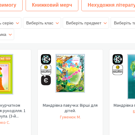
 вимогу
Книжковий мерч
Нехудожня літерат
ь серію
Виберіть клас
Виберіть предмет
Виберіть т
мка
 курчатком
Мандрівка павучка: Вірші для
Мандрівка 
я рукоділля. 1
дітей.
Б
па. (3-й...
Гуменюк М.
ко С.