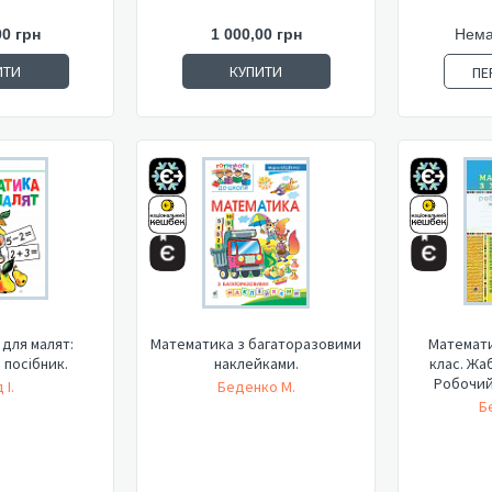
00 грн
1 000,00 грн
Нема
ИТИ
КУПИТИ
ПЕ
для малят:
Математика з багаторазовими
Математи
 посібник.
наклейками.
клас. Жа
Робочий 
 І.
Беденко М.
Б