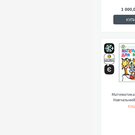
1 000,
КУП
Математика 
Навчальний
Клід