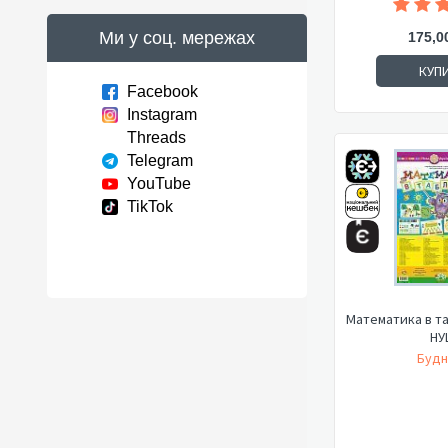
Ми у соц. мережах
175,0
КУП
Facebook
Instagram
Threads
Telegram
YouTube
TikTok
Математика в та
НУ
Будн