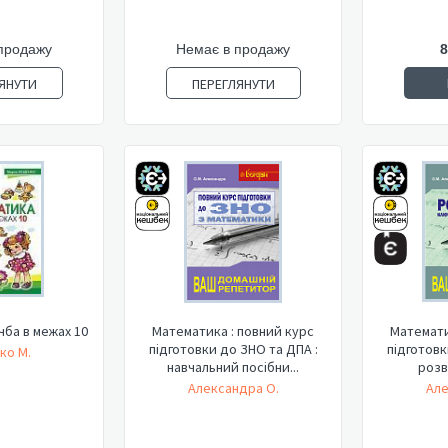
продажу
Немає в продажу
8
ЯНУТИ
ПЕРЕГЛЯНУТИ
чба в межах 10
Математика : повний курс
Математи
підготовки до ЗНО та ДПА :
підготовк
ко М.
навчальний посібни...
розв
Александра О.
Але