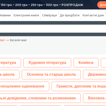
50 грн ~ 200 грн ~ 250 грн ~ 300 грн ~ РОЗПРОДАЖ
Діз
Новини
Електронні книги
Співпраця
Де придбати
Контактні дані
лог
Каталог книг
тература
Художня література
Комікси
а школа
Основна та старша школа
Державна
 незалежне оцінювання
Грамоти, дипломи та інша
ьні довідники, словники та розмовники
Виховна 