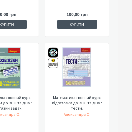
0,00 грн
100,00 грн
КУПИТИ
КУПИТИ
ка : повний курс
Математика : повний курс
и до ЗНО та ДПА :
підготовки до ЗНО та ДПА :
’язки задач.
тести.
ксандра О.
Александра О.