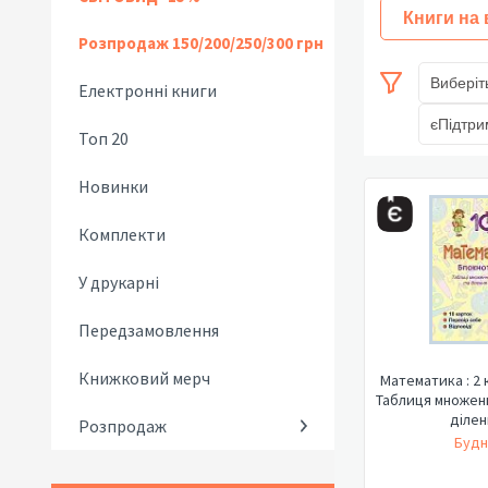
Книги на
Розпродаж 150/200/250/300 грн
Виберіт
Електронні книги
єПідтри
Топ 20
Новинки
Комплекти
У друкарні
Передзамовлення
Книжковий мерч
Математика : 2 
Таблиця множенн
діленн
Розпродаж
Будн