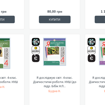
 грн
80,00 грн
1 
ИТИ
КУПИТИ
віт. 4 клас.
Я досліджую світ. 4 клас.
Я дослід
 роботи. НУШ
Діагностичні роботи. НУШ (до
Діагностич
підр. Бібік Н.П...
підр
а Н.
Будна Н.