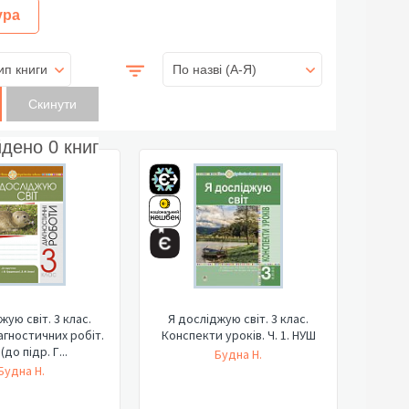
ура
ип книги
По назві (A-Я)
йдено
0
книг
жую світ. 3 клас.
Я досліджую світ. 3 клас.
агностичних робіт.
Конспекти уроків. Ч. 1. НУШ
(до підр. Г...
Будна Н.
Будна Н.