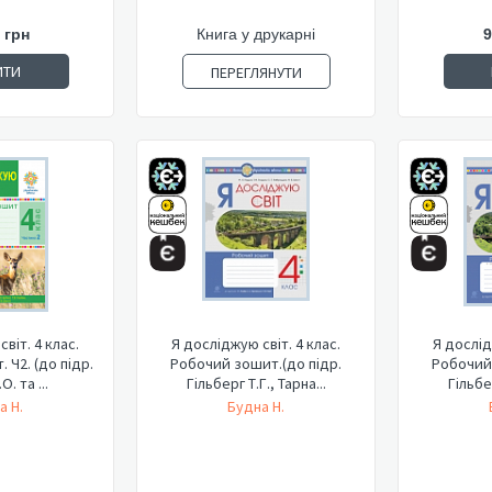
 грн
Книга у друкарні
9
ИТИ
ПЕРЕГЛЯНУТИ
віт. 4 клас.
Я досліджую світ. 4 клас.
Я дослід
 Ч2. (до підр.
Робочий зошит.(до підр.
Робочий 
О. та ...
Гільберг Т.Г., Тарна...
Гільбер
а Н.
Будна Н.