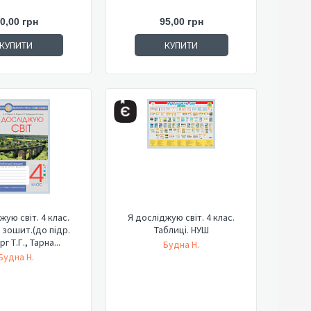
0,00 грн
95,00 грн
КУПИТИ
КУПИТИ
жую світ. 4 клас.
Я досліджую світ. 4 клас.
зошит.(до підр.
Таблиці. НУШ
г Т.Г., Тарна...
Будна Н.
Будна Н.