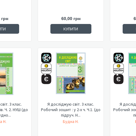
 грн
60,00 грн
6
ИТИ
КУПИТИ
віт. 3 клас.
Я досліджую світ. 3 клас.
Я дослід
Ч. 2. НУШ (до
Робочий зошит : у 2-х ч. Ч.1. (до
Робочий зоши
удно...
підруч. Н...
п
а Н.
Будна Н.