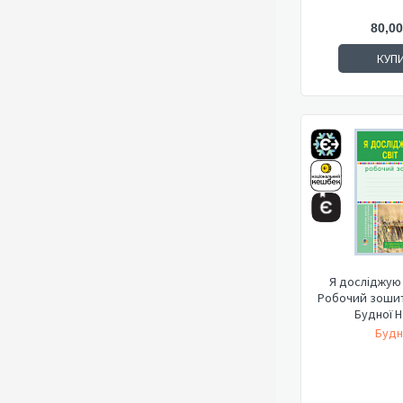
80,00
КУП
Я досліджую с
Робочий зошит.
Будної Н.
Будн