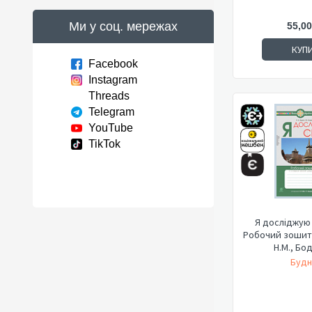
Ми у соц. мережах
55,00
КУП
Facebook
Instagram
Threads
Telegram
YouTube
TikTok
Я досліджую с
Робочий зошит (
Н.М., Бод
Будн