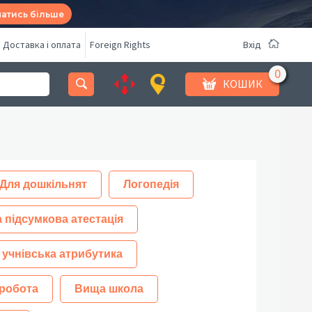
натись більше
Доставка і оплата
Foreign Rights
Вхід
КОШИК
Для дошкільнят
Логопедія
 підсумкова атестація
 учнівська атрибутика
робота
Вища школа