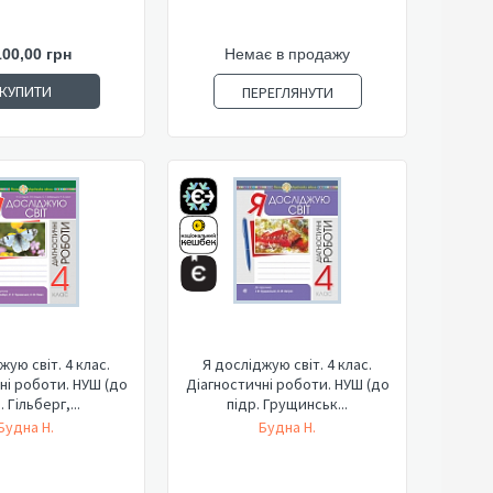
100,00 грн
Немає в продажу
КУПИТИ
ПЕРЕГЛЯНУТИ
жую світ. 4 клас.
Я досліджую світ. 4 клас.
ні роботи. НУШ (до
Діагностичні роботи. НУШ (до
. Гільберг,...
підр. Грущинськ...
Будна Н.
Будна Н.