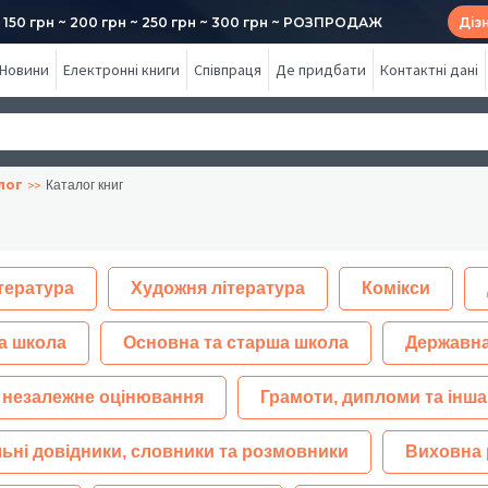
50 грн ~ 200 грн ~ 250 грн ~ 300 грн ~ РОЗПРОДАЖ
Діз
Новини
Електронні книги
Співпраця
Де придбати
Контактні дані
лог
Каталог книг
тература
Художня література
Комікси
а школа
Основна та старша школа
Державна
 незалежне оцінювання
Грамоти, дипломи та інша
ьні довідники, словники та розмовники
Виховна 