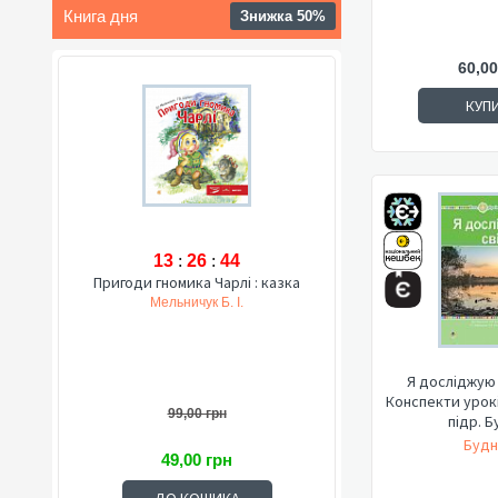
Книга дня
Знижка 50%
60,00
КУП
13
:
26
:
43
Пригоди гномика Чарлі : казка
Мельничук Б. І.
Я досліджую с
Конспекти уроків. 
99,00 грн
підр. Б
Будн
49,00 грн