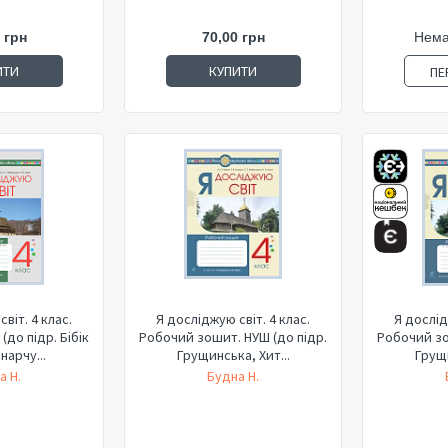
 грн
70,00 грн
Нема
ИТИ
КУПИТИ
ПЕ
віт. 4 клас.
Я досліджую світ. 4 клас.
Я дослід
до підр. Бібік
Робочий зошит. НУШ (до підр.
Робочий зо
нарчу...
Грущинська, Хит...
Грущи
а Н.
Будна Н.