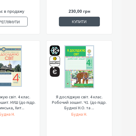
є в продажу
230,00 грн
КУПИТИ
РЕГЛЯНУТИ
жую світ. 4 клас.
Я досліджую світ. 4 клас.
шит. НУШ (до підр.
Робочий зошит. Ч1. (до підр.
нська, Хит...
Будної Н.О. та ...
Будна Н.
Будна Н.