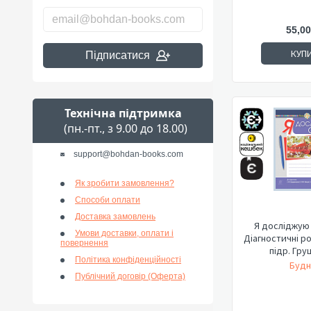
55,00
КУП
Підписатися
Технічна підтримка
(пн.-пт., з 9.00 до 18.00)
support@bohdan-books.com
Як зробити замовлення?
Способи оплати
Доставка замовлень
Я досліджую с
Умови доставки, оплати і
Діагностичні р
повернення
підр. Гру
Політика конфіденційності
Будн
Публічний договір (Оферта)