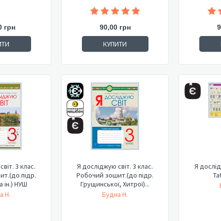
0 грн
90,00 грн
9
ИТИ
КУПИТИ
віт. 3 клас.
Я досліджую світ. 3 клас.
Я дослід
т.(до підр.
Робочий зошит.(до підр.
Та
а ін.) НУШ
Грущинської, Хитрої)...
а Н.
Будна Н.