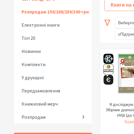
Книги на
Розпродаж 150/200/250/300 грн
Виберіт
Електронні книги
єПідтри
Топ 20
Новинки
Комплекти
У друкарні
Передзамовлення
Книжковий мерч
Я досліджую с
Збірник діагно
НУШ (до п
Розпродаж
Будн