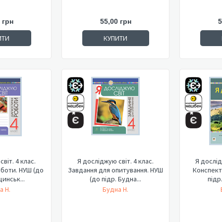
 грн
55,00 грн
5
ИТИ
КУПИТИ
віт. 4 клас.
Я досліджую світ. 4 клас.
Я дослід
оботи. НУШ (до
Завдання для опитування. НУШ
Конспекти
щинськ...
(до підр. Будна...
підр.
а Н.
Будна Н.