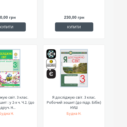
0,00 грн
230,00 грн
КУПИТИ
КУПИТИ
жую світ. 3 клас.
Я досліджую світ. 3 клас.
т : у 2-х ч. Ч.2. (до
Робочий зошит.(до підр. Бібік)
ідруч. Н...
НУШ
Будна Н.
Будна Н.