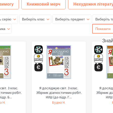
 вимогу
Книжковий мерч
Нехудожня літерат
ь серію
Виберіть клас
Виберіть предмет
Виберіть т
мка
Показати
Зна
віт. 3 клас.
Я досліджую світ. 3 клас.
Я дослід
стичних робіт.
Збірник діагностичних робіт.
Збірник ді
ідр. Б...
НУШ (до підр. Г...
НУШ 
а Н.
Будна Н.