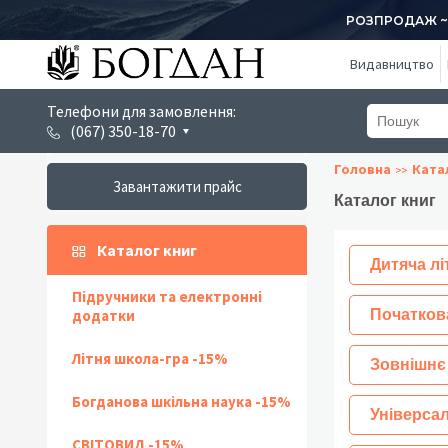
РОЗПРОДАЖ ~ 1
Видавництво
Телефони для замовлення:
(067) 350-18-70
Головна
Ката
Завантажити прайс
Каталог книг
Каталог книг
Дитяча лі
Підручники та електронні
додатки
Початков
Літня школа-гра -15%
Зовнішнє
Богданова шкільна наука -15%
Універсал
СВІТОВИД -15%