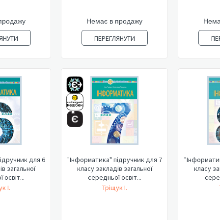
продажу
Немає в продажу
Нема
ЯНУТИ
ПЕРЕГЛЯНУТИ
ПЕ
ідручник для 6
"Інформатика" підручник для 7
"Інформатик
ів загальної
класу закладів загальної
класу за
 освіт...
середньої освіт...
серед
к І.
Тріщук І.