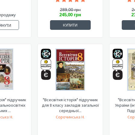
289,00 грн
2
245,00 грн
2
продажу
КУПИТИ
ЯНУТИ
рія" підручник
"Всесвітня історія" підручник
"Всесвітн
гальноосвітніх
для 8 класу закладів загальної
України (і
них ...
середньої...
Підр
ська Н.
Сорочинська Н.
Сор