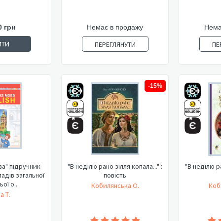
0 грн
Немає в продажу
Нема
ИТИ
ПЕРЕГЛЯНУТИ
ПЕ
-15%
ва" підручник
"В неділю рано зілля копала..." :
"В неділю ра
ладів загальної
повість
ої о...
Кобилянська О.
Коб
а Т.