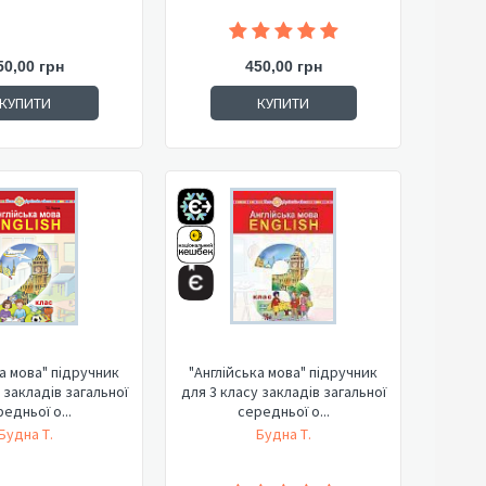
50,00 грн
450,00 грн
КУПИТИ
КУПИТИ
ка мова" підручник
"Англійська мова" підручник
 закладів загальної
для 3 класу закладів загальної
едньої о...
середньої о...
Будна Т.
Будна Т.