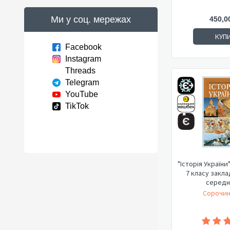
Ми у соц. мережах
450,0
КУП
Facebook
Instagram
Threads
Telegram
YouTube
TikTok
"Історія України
7 класу закла
середнь
Сорочин