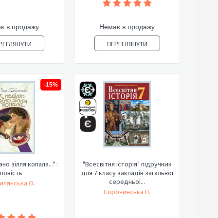
є в продажу
Немає в продажу
РЕГЛЯНУТИ
ПЕРЕГЛЯНУТИ
-15%
но зілля копала..." :
"Всесвітня історія" підручник
повість
для 7 класу закладів загальної
середньої...
илянська О.
Сорочинська Н.