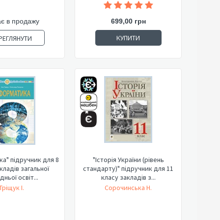
є в продажу
699,00 грн
КУПИТИ
РЕГЛЯНУТИ
а" підручник для 8
"Історія України (рівень
кладів загальної
стандарту)" підручник для 11
ньої освіт...
класу закладів з...
Тріщук І.
Сорочинська Н.