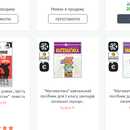
2
2
продажу
Немає в продажу
ЯНУТИ
ПЕРЕГЛЯНУТИ
"Математика" навчальний
"Математ
: роман ; Шість
посібник для 1 класу закладів
посібник д
ртон" : повість
загальної середн...
загал
а М.
Будна Н.