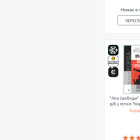
Немає в 
ПЕРЕГЛ
"Ліга Свободи" 
діб у готелі "Но
Корд