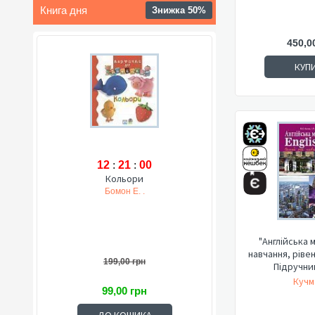
Книга дня
Знижка 50%
450,0
КУП
12
:
20
:
59
Кольори
Бомон Е. .
"Англійська м
навчання, ріве
199,00 грн
Підручник
Кучм
99,00 грн