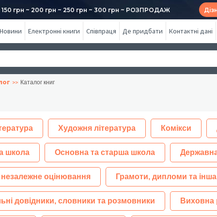
50 грн ~ 200 грн ~ 250 грн ~ 300 грн ~ РОЗПРОДАЖ
Діз
Новини
Електронні книги
Співпраця
Де придбати
Контактні дані
лог
Каталог книг
тература
Художня література
Комікси
а школа
Основна та старша школа
Державна
 незалежне оцінювання
Грамоти, дипломи та інша
ьні довідники, словники та розмовники
Виховна 