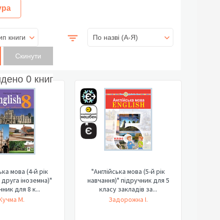
ура
ип книги
По назві (A-Я)
йдено
0
книг
ька мова (4-й рік
"Англійська мова (5-й рік
 друга іноземна)"
навчання)" підручник для 5
ник для 8 к...
класу закладів за...
Кучма М.
Задорожна І.