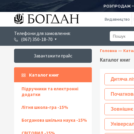
РОЗПРОДАЖ ~ 1
Видавництво
Телефони для замовлення:
(067) 350-18-70
Головна
Ката
Завантажити прайс
Каталог книг
Каталог книг
Дитяча лі
Підручники та електронні
додатки
Початков
Літня школа-гра -15%
Зовнішнє
Богданова шкільна наука -15%
Універсал
СВІТОВИД -15%