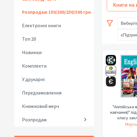
Книги на
Розпродаж 150/200/250/300 грн
Виберіт
Електронні книги
єПідтри
Топ 20
Новинки
Комплекти
У друкарні
Передзамовлення
Книжковий мерч
"Англійська м
навчання)" пі
класу закл
Розпродаж
Морсь