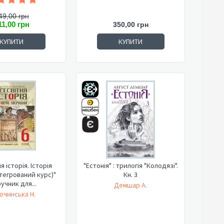
49,00 грн
11,00 грн
350,00 грн
КУПИТИ
КУПИТИ
я історія. Історія
"Естонія" : трилогія "Колодязі".
нтегрований курс)"
Кн. 3
учник для...
Демшар А.
очинська Н.