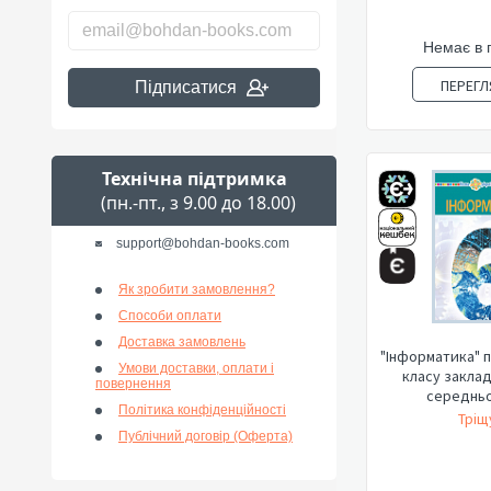
Немає в 
ПЕРЕГЛ
Підписатися
Технічна підтримка
(пн.-пт., з 9.00 до 18.00)
support@bohdan-books.com
Як зробити замовлення?
Способи оплати
Доставка замовлень
"Інформатика" п
Умови доставки, оплати і
класу заклад
повернення
середньої
Політика конфіденційності
Тріщу
Публічний договір (Оферта)