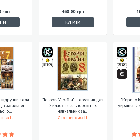
0 грн
450,00 грн
4
ИТИ
КУПИТИ
" підручник для
"Історія України" підручник для
"Кирило К
дів загальної
8 класу загальноосвітніх
українські
ої о...
навчальних за...
ська Н.
Сорочинська Н.