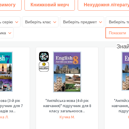
 вимогу
Книжковий мерч
Нехудожня літерат
ь серію
Виберіть клас
Виберіть предмет
Виберіть т
мка
Показати
Зна
ова (3-й рік
"Англійська мова (4-й рік
"Англійс
дручник для 7
навчання)" підручник для 8
навчання,
адів за...
класу загальноосв...
підруч
ка Л.
Кучма М.