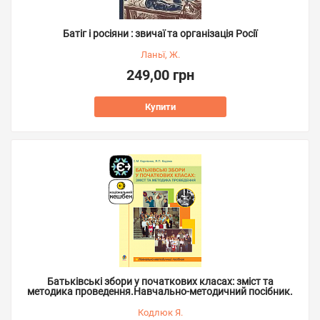
Батіг і росіяни : звичаї та організація Росії
Ланьї, Ж.
249,00 грн
Купити
Батьківські збори у початкових класах: зміст та
методика проведення.Навчально-методичний посібник.
Кодлюк Я.