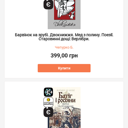
Барвінок на зрубі. Двокнижжя. Мед з полину. Поезії.
Старовинні дощі: Верлібри.
Чепурко Б.
399,00 грн
Купити