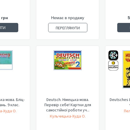
 грн
Немає в продажу
5
ИТИ
ПЕРЕГЛЯНУТИ
ка мова. Бліц-
Deutsch. Німецька мова.
Deutsches 
нь. 9 клас.
Перевір себе! Картки для
самостійної роботи уч...
а-Худа О.
Пел
Кульчицька-Худа О.