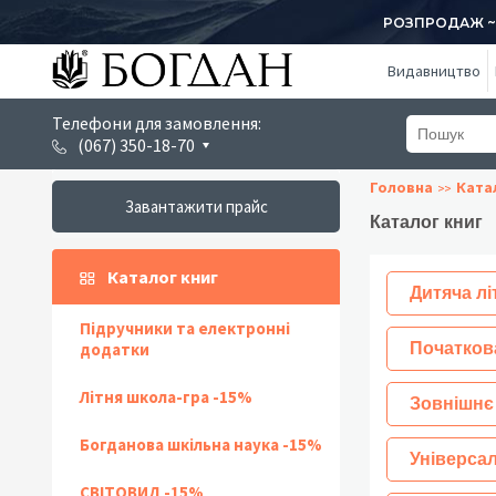
РОЗПРОДАЖ ~ 1
Видавництво
Телефони для замовлення:
(067) 350-18-70
Головна
Ката
Завантажити прайс
Каталог книг
Каталог книг
Дитяча лі
Підручники та електронні
додатки
Початков
Літня школа-гра -15%
Зовнішнє
Богданова шкільна наука -15%
Універсал
СВІТОВИД -15%