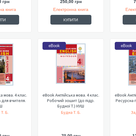
0 грн
250,00 грн
7
на книга
Електронна книга
Елек
ИТИ
КУПИТИ
eBook
eBook
а мова. 4 клас.
eBook Англійська мова. 4 клас.
eBook Англі
 для вчителя.
Робочий зошит (до підр.
Ресурсна п
Ш
Будної Т.) НУШ
Т. Б.
Будна Т. Б.
За
0 грн
70,00 грн
1