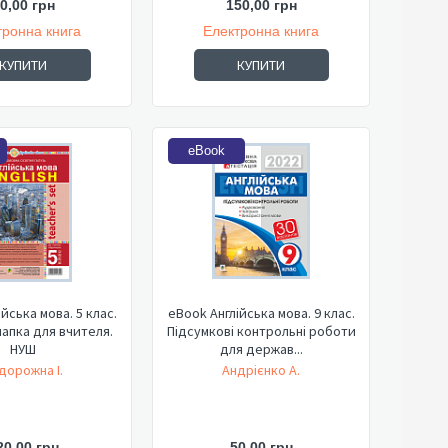
0,00 грн
150,00 грн
тронна книга
Електронна книга
КУПИТИ
КУПИТИ
eBook
йська мова. 5 клас.
eBook Англійська мова. 9 клас.
апка для вчителя.
Підсумкові контрольні роботи
НУШ
для держав...
дорожна І.
Андрієнко А.
20,00 грн
50,00 грн