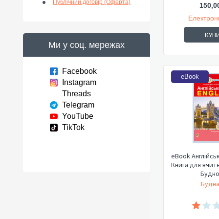
Публічний договір (Оферта)
150,0
Електрон
КУП
Ми у соц. мережах
Facebook
eBook
Instagram
Threads
Telegram
YouTube
TikTok
eBook Англійськ
Книга для вчите
Будної
Будна 