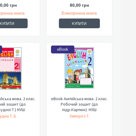
0,00 грн
80,00 грн
тронна книга
Електронна книга
КУПИТИ
КУПИТИ
eBook
йська мова. 2 клас.
eBook Англійська мова. 2 клас.
ий зошит (до
Робочий зошит (до
Будної Т.) НУШ
підр.Карпюк). НУШ
удна Т. Б.
Замороз Т.