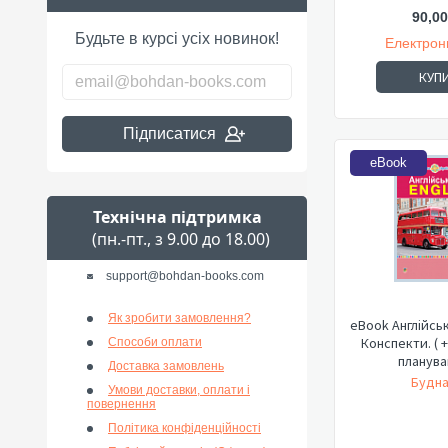
90,00
Будьте в курсі усіх новинок!
Електрон
КУП
Підписатися
eBook
Технічна підтримка
(пн.-пт., з 9.00 до 18.00)
support@bohdan-books.com
Як зробити замовлення?
eBook Англійськ
Конспекти. ( 
Способи оплати
плануван
Доставка замовлень
Будна 
Умови доставки, оплати і
повернення
Політика конфіденційності