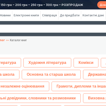
50 грн ~ 200 грн ~ 250 грн ~ 300 грн ~ РОЗПРОДАЖ
Діз
Новини
Електронні книги
Співпраця
Де придбати
Контактні дані
лог
Каталог книг
тература
Художня література
Комікси
а школа
Основна та старша школа
Державна
 незалежне оцінювання
Грамоти, дипломи та інша
ьні довідники, словники та розмовники
Виховна 