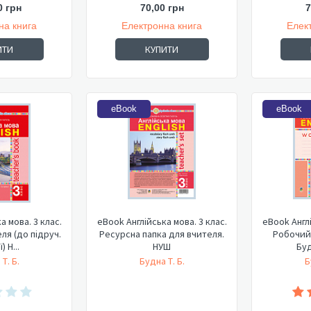
0 грн
70,00 грн
7
на книга
Електронна книга
Елек
ИТИ
КУПИТИ
eBook
eBook
а мова. 3 клас.
eBook Англійська мова. 3 клас.
eBook Англі
ля (до підруч.
Ресурсна папка для вчителя.
Робочий 
) Н...
НУШ
Буд
Т. Б.
Будна Т. Б.
Б