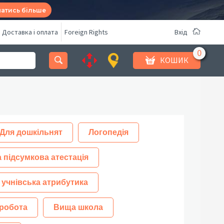
натись більше
Доставка і оплата
Foreign Rights
Вхід
КОШИК
Для дошкільнят
Логопедія
 підсумкова атестація
 учнівська атрибутика
робота
Вища школа