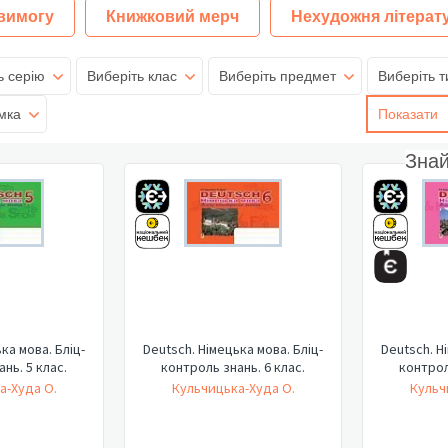
 вимогу
Книжковий мерч
Нехудожня літерат
ь серію
Виберіть клас
Виберіть предмет
Виберіть т
мка
Показати
Зна
ка мова. Бліц-
Deutsch. Німецька мова. Бліц-
Deutsch. Н
нь. 5 клас.
контроль знань. 6 клас.
контрол
а-Худа О.
Кульчицька-Худа О.
Кульч