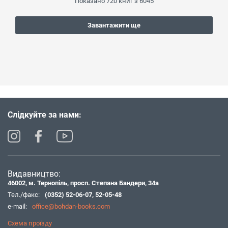
Показано
720
книг з
6045
Завантажити ще
Слідкуйте за нами:
Видавництво:
46002, м. Тернопіль, просп. Степана Бандери, 34а
Тел./факс:
(0352) 52-06-07
,
52-05-48
e-mail:
office@bohdan-books.com
Схема проїзду