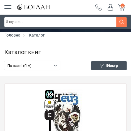
0
Серія "Вандербікери" ~ знижка 25%
Дізнатись більше
Головна
Каталог
Каталог книг
По назві (Я-А)
Фільтр