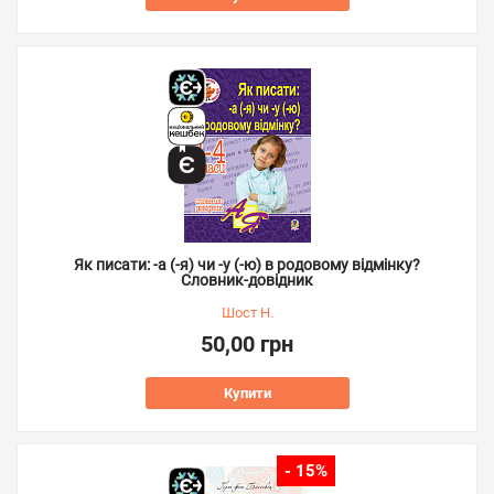
Як писати: -а (-я) чи -у (-ю) в родовому відмінку?
Словник-довідник
Шост Н.
50,00 грн
Купити
- 15%