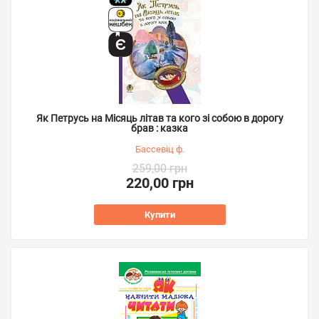
Як Петрусь на Місяць літав та кого зі собою в дорогу
брав : казка
Бассевіц ф.
259,00 грн
220,00 грн
Купити