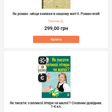
Як роман : місце книжки в нашому житті. Роман-есей
Пеннак Д.
299,00 грн
Купити
Як писати: з великої літери чи малої ? Словник-довідник.
1-4 кл.