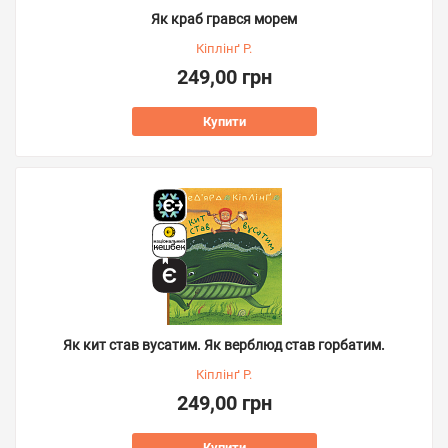
Як краб грався морем
Кіплінґ Р.
249,00 грн
Купити
Як кит став вусатим. Як верблюд став горбатим.
Кіплінґ Р.
249,00 грн
Купити