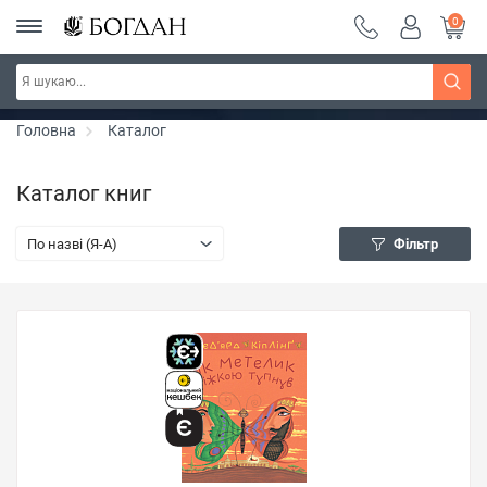
0
Серія "Чейзіана" ~ знижка 20%
Дізнатись більше
Головна
Каталог
Каталог книг
По назві (Я-А)
Фільтр