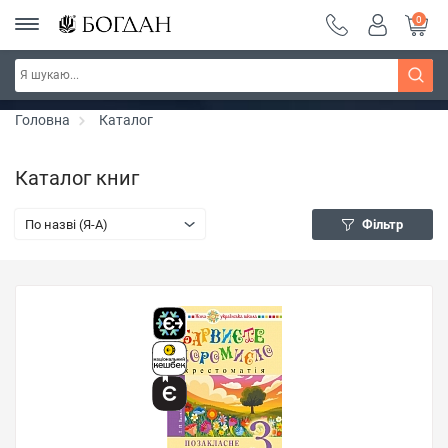
0
Серія "Чейзіана" ~ знижка 20%
Дізнатись більше
Головна
Каталог
Каталог книг
По назві (Я-А)
Фільтр