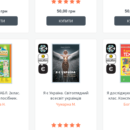
 грн
50,00 грн
50
ИТИ
КУПИТИ
К
ТАБЛ. 2клас.
Я є Україна. Світоглядний
Я досліджую с
посібник.
всесвіт українців
клас. Консп
 Н.
Чумарна М.
Бог