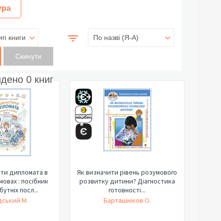
ура
ип книги
По назві (Я-А)
йдено
0
книг
ти дипломата в
Як визначити рівень розумового
мовах : посібник
розвитку дитини? Діагностика
утніх посл...
готовності...
ський М.
Барташніков О.