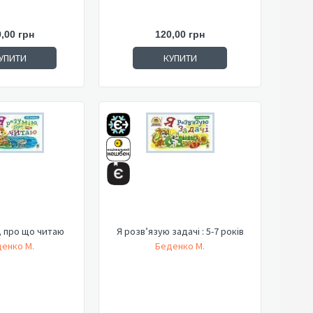
,00 грн
120,00 грн
УПИТИ
КУПИТИ
, про що читаю
Я розв’язую задачі : 5-7 років
енко М.
Беденко М.