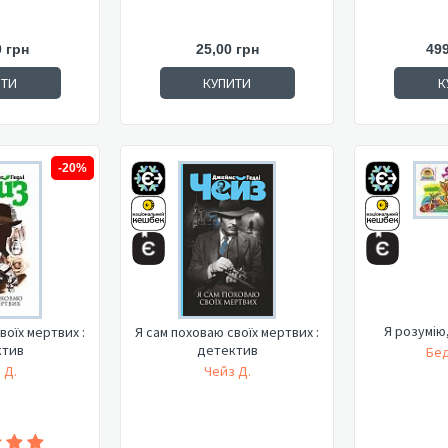
0 грн
25,00 грн
499
ИТИ
КУПИТИ
К
-20%
Я розумію
воїх мертвих :
Я сам поховаю своїх мертвих :
ктив
детектив
Бед
 Д.
Чейз Д.