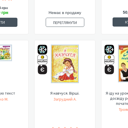
 грн
50
0 грн
Немає в продажу
К
ИТИ
ПЕРЕГЛЯНУТИ
ую текст
Я навчуся. Вірші.
Я іду на урок
досвіду р
ко М.
Загрудний А.
початк
Троя