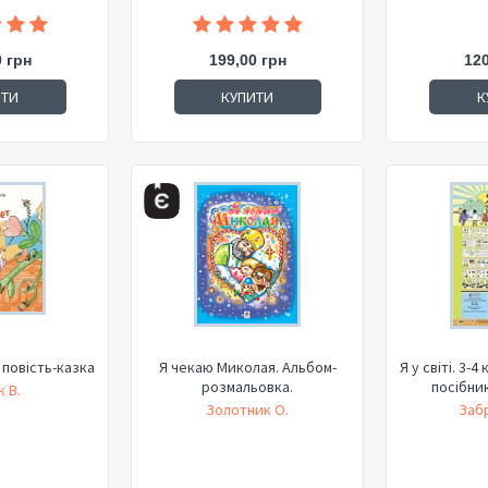
0 грн
199,00 грн
120
ИТИ
КУПИТИ
К
: повість-казка
Я чекаю Миколая. Альбом-
Я у світі. 3-
розмальовка.
посібни
 В.
Золотник О.
Забр