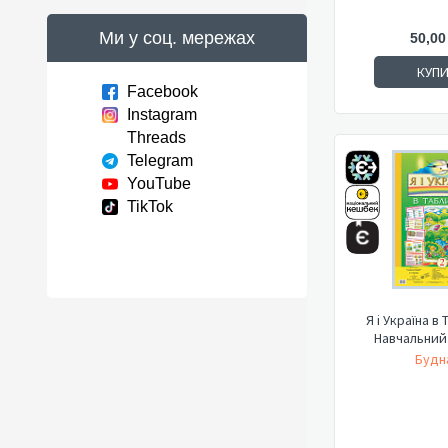
Ми у соц. мережах
50,00
КУП
Facebook
Instagram
Threads
Telegram
YouTube
TikTok
Я і Україна в 
Навчальний 
Будна