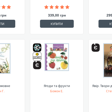
 грн
339,00 грн
299
ИТИ
КУПИТИ
К
змовне
Ягоди та фрукти
Явір. Твори 
 Г.
Бомон Е.
Сте