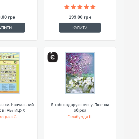
,00 грн
199,00 грн
УПИТИ
КУПИТИ
4 класи. Навчальний
Я тобі подарую весну. Пісенна
к в ТАБЛИЦЯХ
збірка
оцька С.
Галабурда Н.