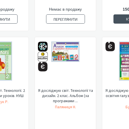
продажу
Немає в продажу
150
К
ЯНУТИ
ПЕРЕГЛЯНУТИ
. Технології. 2
Я досліджую світ. Технології та
Я досліджую 
и уроків. НУШ
дизайн. 2 клас. Альбом (за
освітня галуз
програмами ...
ук Р.
Паляниця Н.
Б