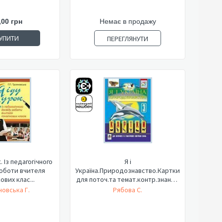
,00 грн
Немає в продажу
УПИТИ
ПЕРЕГЛЯНУТИ
. Із педагогічного
Я і
оботи вчителя
Україна.Природознавство.Картки
ових клас...
для поточ.та темат.контр.знань.3
кл...
новська Г.
Рябова С.