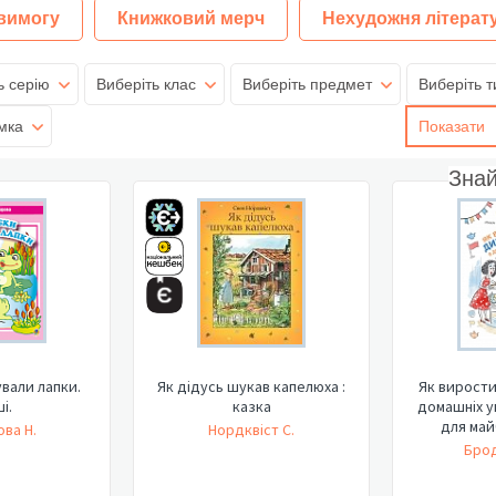
 вимогу
Книжковий мерч
Нехудожня літерат
ь серію
Виберіть клас
Виберіть предмет
Виберіть т
мка
Показати
Зна
вали лапки.
Як дідусь шукав капелюха :
Як вирости
і.
казка
домашніх у
для майб
ва Н.
Нордквіст С.
Брод