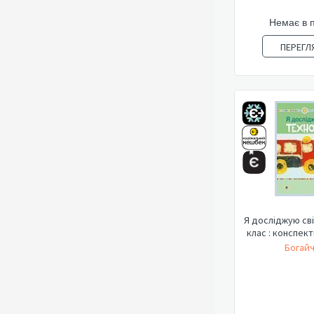
Немає в 
ПЕРЕГЛ
Я досліджую світ
клас : конспект
Богайч