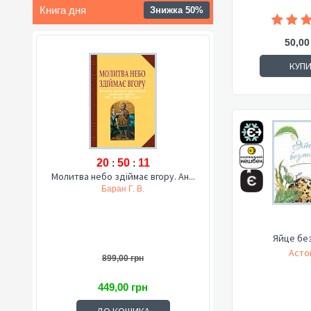
Книга дня
Знижка 50%
50,00
КУП
20
:
50
:
10
Молитва небо здіймає вгору. Ан...
Баран Г. В.
Яйце бе
Астон
899,00 грн
449,00 грн