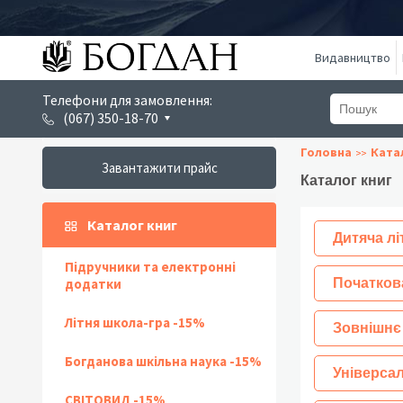
Видавництво
Телефони для замовлення:
(067) 350-18-70
Головна
Ката
Завантажити прайс
Каталог книг
Каталог книг
Дитяча лі
Підручники та електронні
додатки
Початков
Літня школа-гра -15%
Зовнішнє
Богданова шкільна наука -15%
Універсал
СВІТОВИД -15%