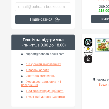
269,00
215,0
КУП
Підписатися
Технічна підтримка
(пн.-пт., з 9.00 до 18.00)
support@bohdan-books.com
Як зробити замовлення?
Способи оплати
Доставка замовлень
Я переказ
Умови доставки, оплати і
Беден
повернення
Політика конфіденційності
Публічний договір (Оферта)