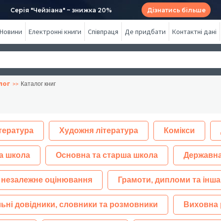
Серія "Чейзіана" ~ знижка 20%
Дізнатись більше
Новини
Електронні книги
Співпраця
Де придбати
Контактні дані
лог
Каталог книг
тература
Художня література
Комікси
а школа
Основна та старша школа
Державна
 незалежне оцінювання
Грамоти, дипломи та інша
ьні довідники, словники та розмовники
Виховна 