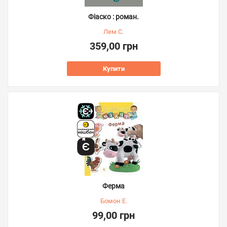
Фіаско : роман.
Лем С.
359,00 грн
Купити
Ферма
Бомон Е.
99,00 грн