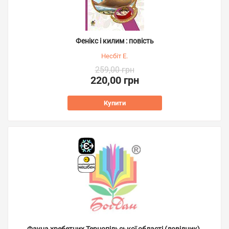
Фенікс і килим : повість
Несбіт Е.
259,00 грн
220,00 грн
Купити
Фауна хребетних Тернопільської області (довідник).