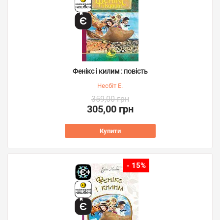
Фенікс і килим : повість
Несбіт Е.
359,00 грн
305,00 грн
Купити
- 15%