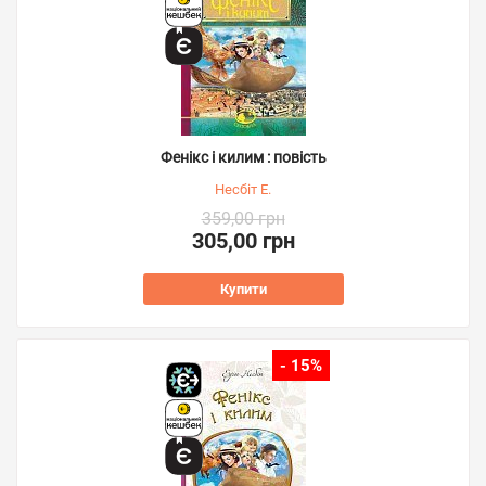
Фенікс і килим : повість
Несбіт Е.
359,00 грн
305,00 грн
Купити
- 15%