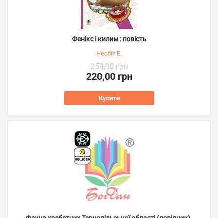
Фенікс і килим : повість
Несбіт Е.
259,00 грн
220,00 грн
Купити
Фауна хребетних Тернопільської області (довідник).