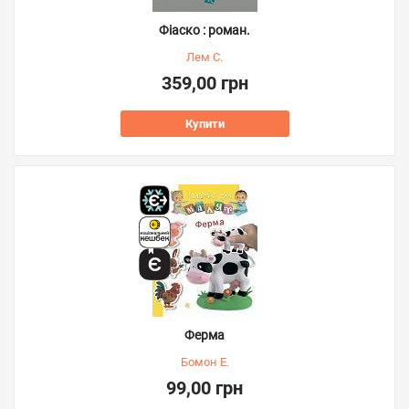
Фіаско : роман.
Лем С.
359,00 грн
Купити
Ферма
Бомон Е.
99,00 грн