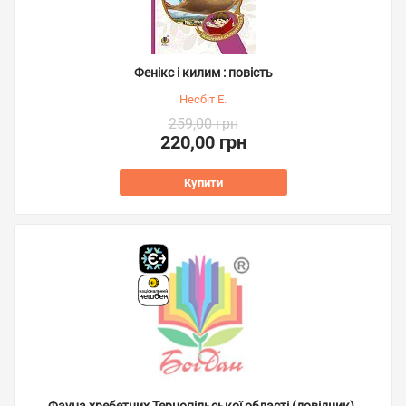
Фенікс і килим : повість
Несбіт Е.
259,00 грн
220,00 грн
Купити
Фауна хребетних Тернопільської області (довідник).