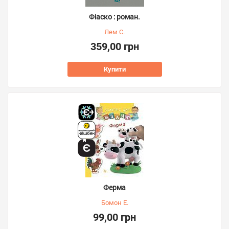
Фіаско : роман.
Лем С.
359,00 грн
Купити
Ферма
Бомон Е.
99,00 грн