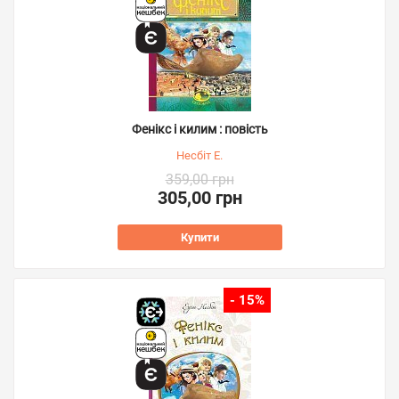
Фенікс і килим : повість
Несбіт Е.
359,00 грн
305,00 грн
Купити
- 15%