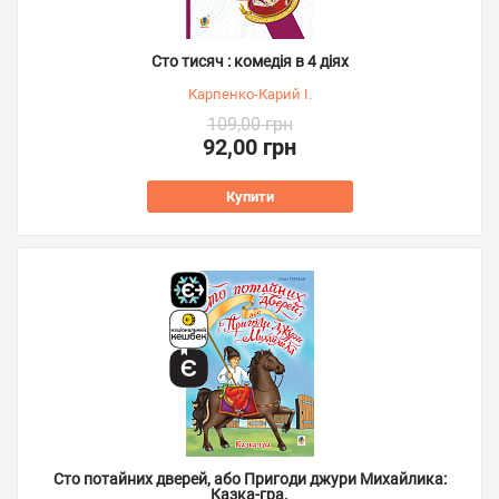
Сто тисяч : комедія в 4 діях
Карпенко-Карий І.
109,00 грн
92,00 грн
Купити
Сто потайних дверей, або Пригоди джури Михайлика:
Казка-гра.