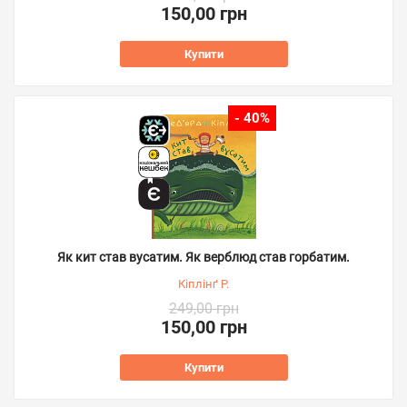
150,00 грн
Купити
- 40%
Як кит став вусатим. Як верблюд став горбатим.
Кіплінґ Р.
249,00 грн
150,00 грн
Купити