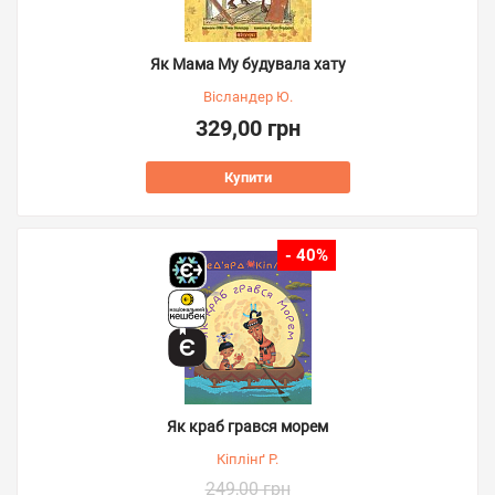
Як Мама Му будувала хату
Вісландер Ю.
329,00 грн
Купити
- 40%
Як краб грався морем
Кіплінґ Р.
249,00 грн